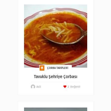
ÇORBA TARIFLERI
Tavuklu Şehriye Çorbası
Asli
2
Beğeni!