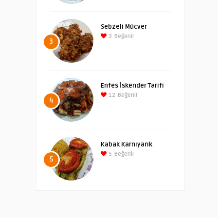
Sebzeli Mücver
3
Beğeni!
3
Enfes İskender Tarifi
12
Beğeni!
4
Kabak Karnıyarık
5
Beğeni!
5