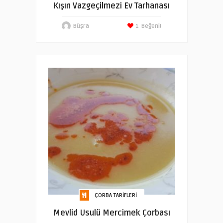
Kışın Vazgeçilmezi Ev Tarhanası
Büşra
1
Beğeni!
ÇORBA TARIFLERI
Mevlid Usulü Mercimek Çorbası