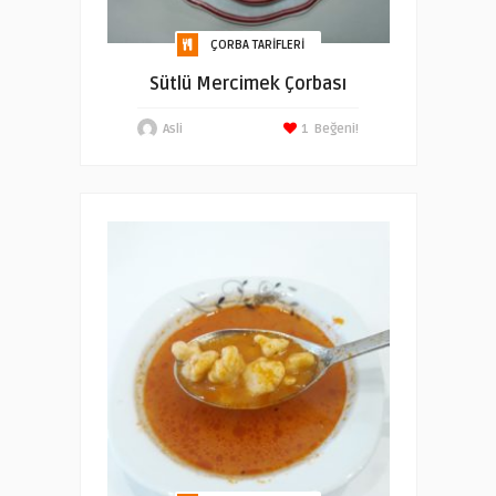
ÇORBA TARIFLERI
Sütlü Mercimek Çorbası
Asli
1
Beğeni!