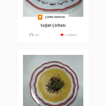
ÇORBA TARIFLERI
Soğan Çorbası
Asli
0
Beğeni!