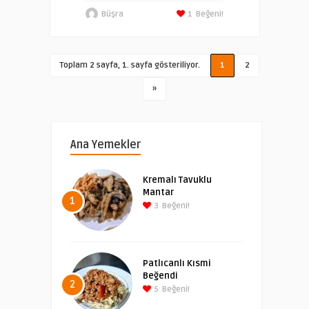
Büşra
1
Beğeni!
Toplam 2 sayfa, 1. sayfa gösteriliyor.
1
2
»
Ana Yemekler
Kremalı Tavuklu
Mantar
1
3
Beğeni!
Patlıcanlı Kısmi
Beğendi
2
5
Beğeni!