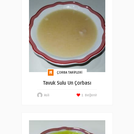
ÇORBA TARIFLERI
Tavuk Sulu Un Çorbası
Asli
1
Beğeni!