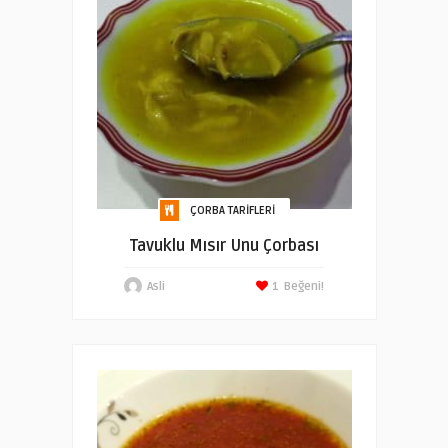
ÇORBA TARIFLERI
Tavuklu Mısır Unu Çorbası
Asli
1
Beğeni!