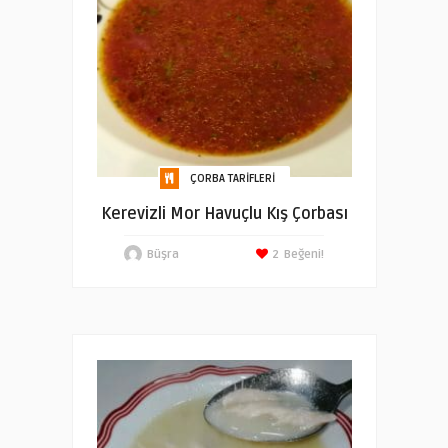
ÇORBA TARIFLERI
Kerevizli Mor Havuçlu Kış Çorbası
Büşra
2
Beğeni!