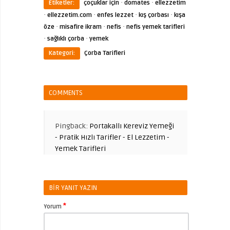
·
·
Etiketler:
çoçuklar için
domates
ellezzetim
·
·
·
·
ellezzetim.com
enfes lezzet
kış çorbası
kışa
·
·
·
öze
misafire ikram
nefis
nefis yemek tarifleri
·
·
sağlıklı çorba
yemek
Kategori:
Çorba Tarifleri
COMMENTS
Pingback:
Portakallı Kereviz Yemeği
- Pratik Hızlı Tarifler - El Lezzetim -
Yemek Tarifleri
BIR YANIT YAZIN
*
Yorum