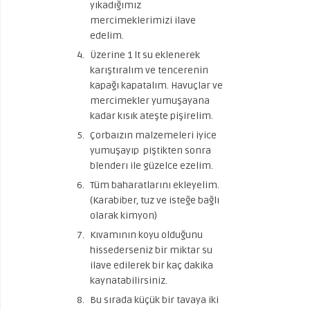
yıkadığımız
mercimeklerimizi ilave
edelim.
Üzerine 1 lt su eklenerek
karıştıralım ve tencerenin
kapağı kapatalım. Havuçlar ve
mercimekler yumuşayana
kadar kısık ateşte pişirelim.
Çorbaızın malzemeleri iyice
yumuşayıp piştikten sonra
blenderı ile güzelce ezelim.
Tüm baharatlarını ekleyelim.
(Karabiber, tuz ve isteğe bağlı
olarak kimyon)
Kıvamının koyu olduğunu
hissederseniz bir miktar su
ilave edilerek bir kaç dakika
kaynatabilirsiniz.
Bu sırada küçük bir tavaya iki