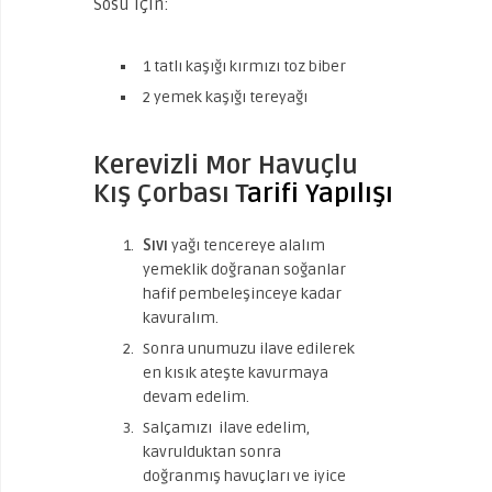
Sosu için:
1 tatlı kaşığı kırmızı toz biber
2 yemek kaşığı tereyağı
Kerevizli Mor Havuçlu
Kış Çorbası T
arifi Yapılışı
Sıvı
yağı tencereye alalım
yemeklik doğranan soğanlar
hafif pembeleşinceye kadar
kavuralım.
Sonra unumuzu ilave edilerek
en kısık ateşte kavurmaya
devam edelim.
Salçamızı ilave edelim,
kavrulduktan sonra
doğranmış havuçları ve iyice