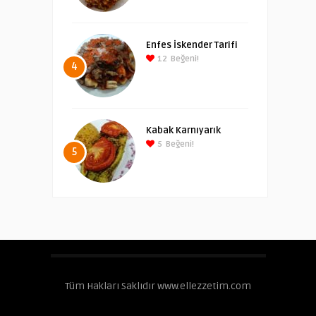
Enfes İskender Tarifi
12
Beğeni!
4
Kabak Karnıyarık
5
Beğeni!
5
Tüm Hakları Saklıdır www.ellezzetim.com