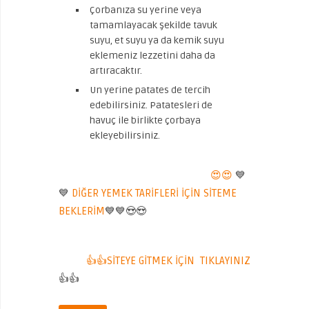
Çorbanıza su yerine veya
tamamlayacak şekilde tavuk
suyu, et suyu ya da kemik suyu
eklemeniz lezzetini daha da
artıracaktır.
Un yerine patates de tercih
edebilirsiniz. Patatesleri de
havuç ile birlikte çorbaya
ekleyebilirsiniz.
😍😍
💙
💙
DİĞER YEMEK TARİFLERİ İÇİN SİTEME
BEKLERİM
💙💙😍😍
👍👍SİTEYE GİTMEK İÇİN TIKLAYINIZ
👍👍