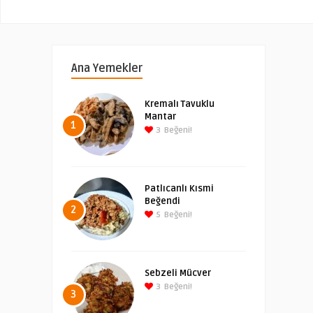
Ana Yemekler
Kremalı Tavuklu
Mantar
1
3
Beğeni!
Patlıcanlı Kısmi
Beğendi
2
5
Beğeni!
Sebzeli Mücver
3
Beğeni!
3