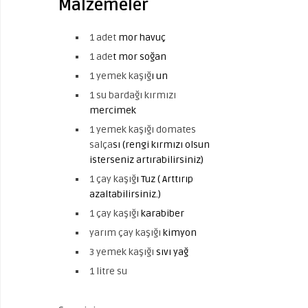
Malzemeler
1 adet
mor havuç
1 ade
t mor soğan
1 yemek kaşığ
ı un
1 su bardağı kırmızı
mercimek
1 yemek kaşığı domates
salça
sı (rengi kırmızı olsun
isterseniz artırabilirsiniz)
1 çay kaşığ
ı Tuz ( Arttırıp
azaltabilirsiniz.)
1 çay kaşığı
karabiber
yarım çay kaşığı
kimyon
3 yemek kaşığı
sıvı yağ
1 litre su