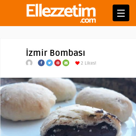
İzmir Bombası
2
Likes!