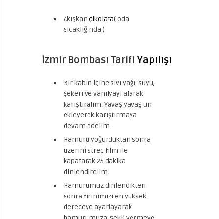
Akışkan
çikolata
( oda
sıcaklığında )
İzmir Bombası Tarifi
Yapılışı
Bir kabın içine sıvı yağı, suyu,
şekeri ve vanilyayı alarak
karıştıralım. Yavaş yavaş un
ekleyerek karıştırmaya
devam edelim.
Hamuru yoğurduktan sonra
üzerini streç film ile
kapatarak 25 dakika
dinlendirelim.
Hamurumuz dinlendikten
sonra fırınımızı en yüksek
dereceye ayarlayarak
hamurumuza şekil vermeye