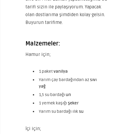
tarifi sizin ile paylaşıyorum. Yapacak
olan dostlarıma şimdiden kolay gelsin.
Buyurun tarifime.
Malzemeler:
Hamur için;
1 paket
vanilya
Yarım çay bardağından az
sıvı
yağ
1,5 su bardağı
un
1 yemek kaşığı
şeker
Yarım su bardağı ılık
su
İçi için;