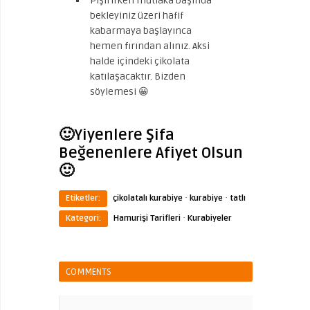
Pişirirken mutlaka başında
bekleyiniz üzeri hafif
kabarmaya başlayınca
hemen fırından alınız. Aksi
halde içindeki çikolata
katılaşacaktır. Bizden
söylemesi 😀
🙂Yiyenlere Şifa
Beğenenlere Afiyet Olsun
🙂
·
·
Etiketler:
çikolatalı kurabiye
kurabiye
tatlı
·
Kategori:
Hamurişi Tarifleri
Kurabiyeler
COMMENTS