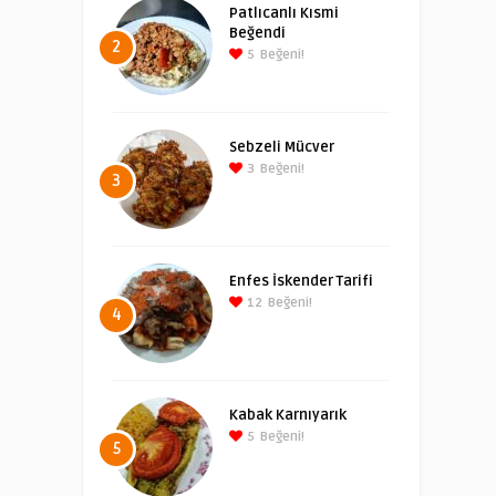
Patlıcanlı Kısmi
Beğendi
2
5
Beğeni!
Sebzeli Mücver
3
Beğeni!
3
Enfes İskender Tarifi
12
Beğeni!
4
Kabak Karnıyarık
5
Beğeni!
5