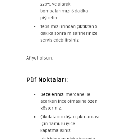
220°C ye alarak
bombalarımızı 6 dakika
pişirelim.
Tepsimiz fırından çıktıktan 5
dakika sonra misafirlerinize
servis edebilirsiniz.
Afiyet olsun.
Püf
Noktaları:
Bezelerinizi
merdane ile
açarken ince olmasına özen
gösteriniz.
Çikolatanın dışarı çıkmaması
için hamuru iyice
kapatmalısınız.