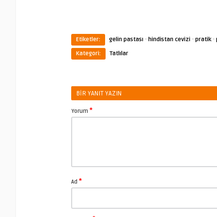
·
·
·
Etiketler:
gelin pastası
hindistan cevizi
pratik
Kategori:
Tatlılar
BIR YANIT YAZIN
*
Yorum
*
Ad