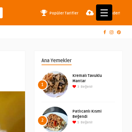
Popüler Tarifler
Tarif Gönder!
Ana Yemekler
Kremalı Tavuklu
Mantar
1
3
Beğeni!
Patlıcanlı Kısmi
Beğendi
2
5
Beğeni!