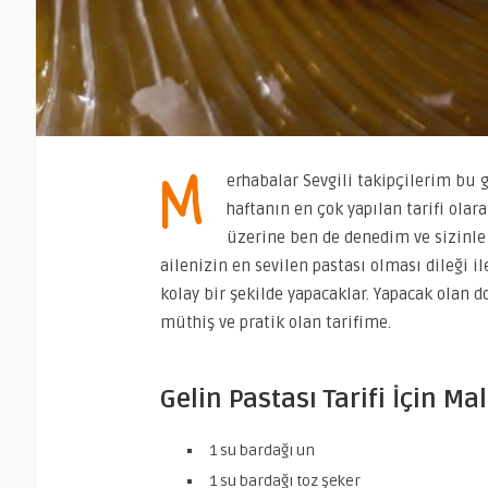
M
erhabalar Sevgili takipçilerim bu g
haftanın en çok yapılan tarifi olar
üzerine ben de denedim ve sizinle
ailenizin en sevilen pastası olması dileği il
kolay bir şekilde yapacaklar. Yapacak olan
müthiş ve pratik olan tarifime.
Gelin Pastası Tarifi İçin M
1 su bardağı
un
1 su bardağı
toz şeker