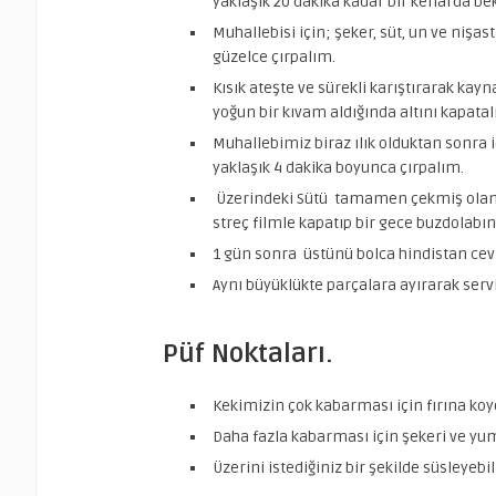
yaklaşık 20 dakika kadar bir kenarda be
Muhallebisi için; şeker, süt, un ve nişast
güzelce çırpalım.
Kısık ateşte ve sürekli karıştırarak ka
yoğun bir kıvam aldığında altını kapatal
Muhallebimiz biraz ılık olduktan sonra 
yaklaşık 4 dakika boyunca çırpalım.
Üzerindeki Sütü tamamen çekmiş olan k
streç filmle kapatıp bir gece buzdolabı
1 gün sonra üstünü bolca hindistan cevi
Aynı büyüklükte parçalara ayırarak serv
Püf Noktaları.
Kekimizin çok kabarması için fırına koy
Daha fazla kabarması için şekeri ve yumu
Üzerini istediğiniz bir şekilde süsleyebil