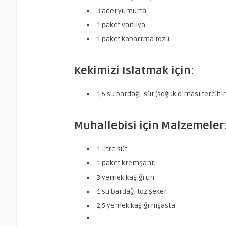
3 adet
yumurta
1 paket
vanilya
1 paket
kabartma tozu
Kekimizi Islatmak için:
1,5 su bardağı
süt (soğuk olması tercihi
Muhallebisi için Malzemeler
1 litre
süt
1 paket
kremşanti
3 yemek kaşığı
un
1 su bardağı
toz şeker
2,5 yemek kaşığı
nişasta