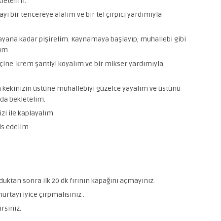
kletelim.
ayı bir tencereye alalım ve bir tel çırpıcı yardımıyla
ynayana kadar pişirelim. Kaynamaya başlayıp, muhallebi gibi
ım.
içine krem şantiyi koyalım ve bir mikser yardımıyla
ekinizin üstüne muhallebiyi güzelce yayalım ve üstünü
nda bekletelim.
zi ile kaplayalım
is edelim.
duktan sonra ilk 20 dk fırının kapağını açmayınız.
rtayı iyice çırpmalısınız .
irsiniz.