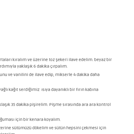
rtaları kıralım ve üzerine toz şekeri ilave edelim. beyaz bir
rdımıyla yaklaşık 6 dakika çırpalım.
u ve vanilini de ilave edip, mikserle 4 dakika daha
ağlı kağıt serdiğimiz ısıya dayanıklı bir fırın kabına
laşık 35 dakika pişirelim. Pişme sırasında ara ara kontrol
oğuması için bir kenara koyalım.
rine sütümüzü dökelim ve sütün hepsini çekmesi için