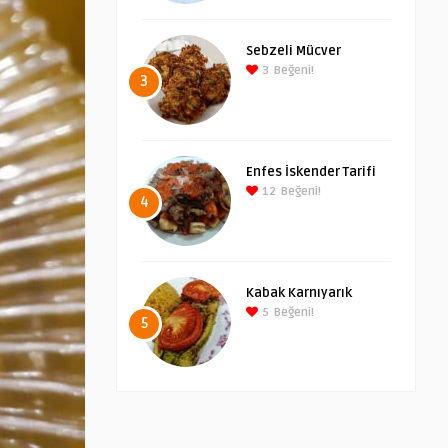
Sebzeli Mücver
3
Beğeni!
3
Enfes İskender Tarifi
12
Beğeni!
4
Kabak Karnıyarık
5
Beğeni!
5