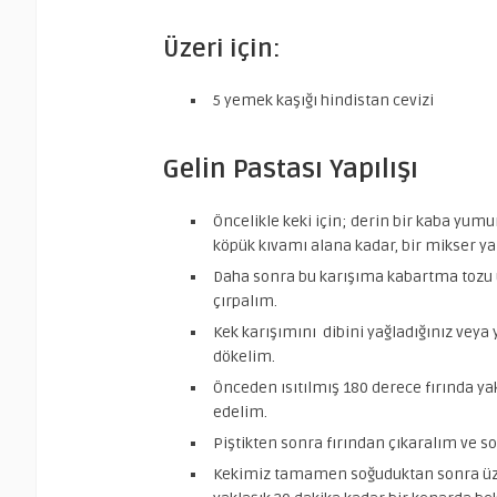
Üzeri için:
5 yemek kaşığı
hindistan cevizi
Gelin Pastası Yapılışı
Öncelikle keki için; derin bir kaba yumu
köpük kıvamı alana kadar, bir mikser ya
Daha sonra bu karışıma kabartma tozu un
çırpalım.
Kek karışımını dibini yağladığınız veya y
dökelim.
Önceden ısıtılmış 180 derece fırında yak
edelim.
Piştikten sonra fırından çıkaralım ve s
Kekimiz tamamen soğuduktan sonra üze