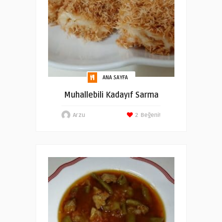
ANA SAYFA
Muhallebili Kadayıf Sarma
Arzu
2
Beğeni!