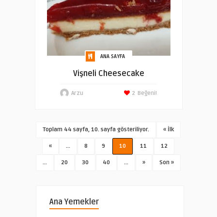
ANA SAYFA
Vişneli Cheesecake
Arzu
2
Beğeni!
Toplam 44 sayfa, 10. sayfa gösteriliyor.
« İlk
«
...
8
9
10
11
12
...
20
30
40
...
»
Son »
Ana Yemekler