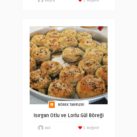
Büşra
1
Beğeni!
BÖREK TARIFLERI
Isırgan Otlu ve Lorlu Gül Böreği
Asli
1
Beğeni!