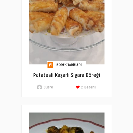
BÖREK TARIFLERI
Patatesli Kaşarlı Sigara Böreği
Büşra
2
Beğeni!