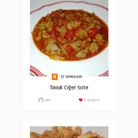
ET YEMEKLERI
Tavuk Ciğer Sote
Asli
0
Beğeni!