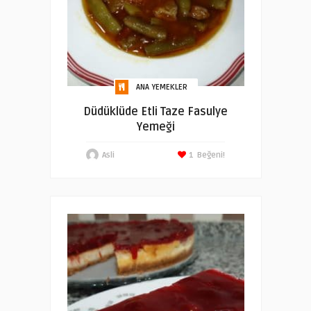
ANA YEMEKLER
Düdüklüde Etli Taze Fasulye
Yemeği
Asli
1
Beğeni!