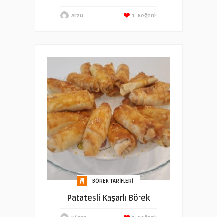
Arzu
1
Beğeni!
BÖREK TARIFLERI
Patatesli Kaşarlı Börek