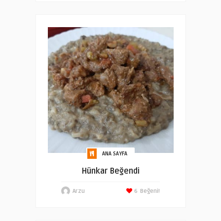
ANA SAYFA
Hünkar Beğendi
Arzu
6
Beğeni!