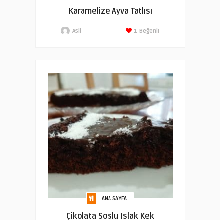
Karamelize Ayva Tatlısı
Asli
1
Beğeni!
ANA SAYFA
Çikolata Soslu Islak Kek