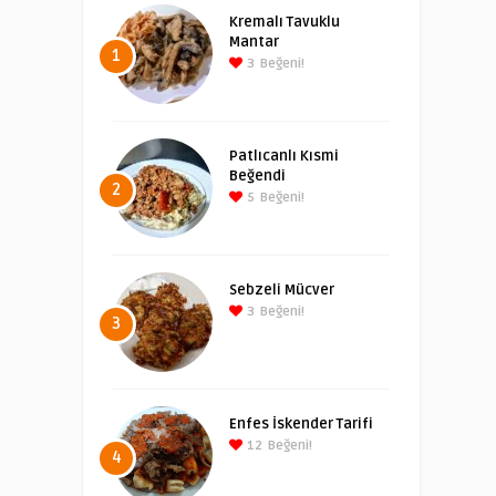
Kremalı Tavuklu
Mantar
1
3
Beğeni!
Patlıcanlı Kısmi
Beğendi
2
5
Beğeni!
Sebzeli Mücver
3
Beğeni!
3
Enfes İskender Tarifi
12
Beğeni!
4