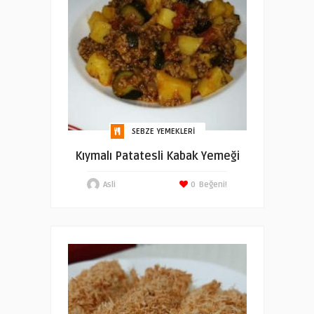
SEBZE YEMEKLERI
Kıymalı Patatesli Kabak Yemeği
Asli
0
Beğeni!