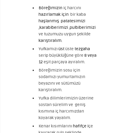
Böreğimizin
iç harcını
hazırlamak
için
bir kaba
haşlanmış
patatesimizi
,karabiberimizi
,
pulbiberimizi
ve tuzumuzu uygun şekilde
karıştıralım.
Yufkamızı
üst
üste
tezgaha
serip büyüklüğüne göre
8 veya
12
eşit parçaya ayıralım.
Böreğimizin sosu için
sodamızı yumurtamızın
beyazını ve sütümüzü
karıştıralım.
Yufka dilimlerimizin üzerine
sostan sürelim ve geniş
kısmına iç harcımızdan
koyarak yayalım.
Kenar kısımlarını
hafifçe i
çe
kıvırarak rulo şeklinde