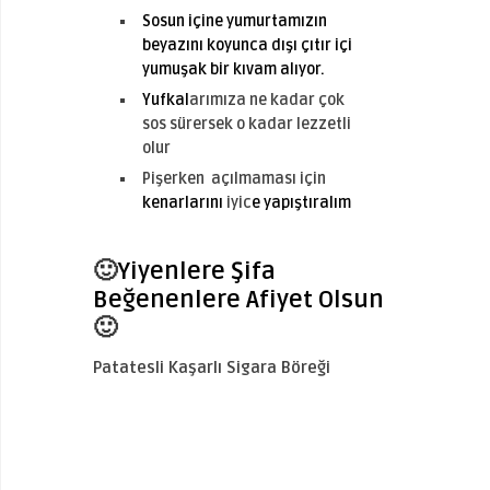
Sosun içine yumurtamızın
beyazını koyunca dışı çıtır içi
yumuşak bir kıvam alıyor.
Yufkal
arımıza ne kadar çok
sos sürersek o kadar lezzetli
olur
Pişerken açılmaması için
kenarlarını
iyic
e yapıştıralım
🙂
Yiyenlere Şifa
Beğenenlere Afiyet Olsun
🙂
Patatesli Kaşarlı Sigara Böreği