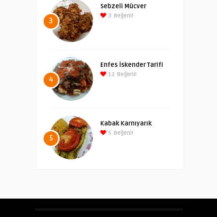
Sebzeli Mücver
3
Beğeni!
3
Enfes İskender Tarifi
12
Beğeni!
4
Kabak Karnıyarık
5
Beğeni!
5