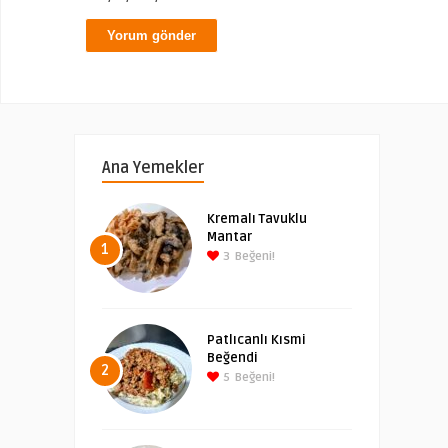
Ana Yemekler
Kremalı Tavuklu
Mantar
1
3
Beğeni!
Patlıcanlı Kısmi
Beğendi
2
5
Beğeni!