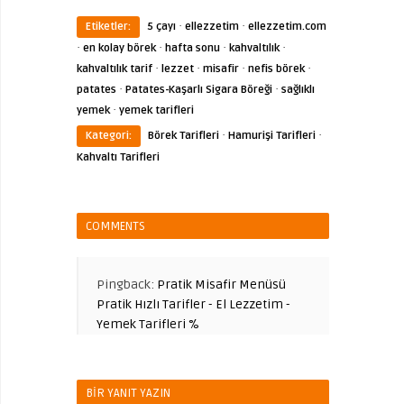
·
·
Etiketler:
5 çayı
ellezzetim
ellezzetim.com
·
·
·
·
en kolay börek
hafta sonu
kahvaltılık
·
·
·
·
kahvaltılık tarif
lezzet
misafir
nefis börek
·
·
patates
Patates-Kaşarlı Sigara Böreği
sağlıklı
·
yemek
yemek tarifleri
·
·
Kategori:
Börek Tarifleri
Hamurişi Tarifleri
Kahvaltı Tarifleri
COMMENTS
Pingback:
Pratik Misafir Menüsü
Pratik Hızlı Tarifler - El Lezzetim -
Yemek Tarifleri %
BIR YANIT YAZIN