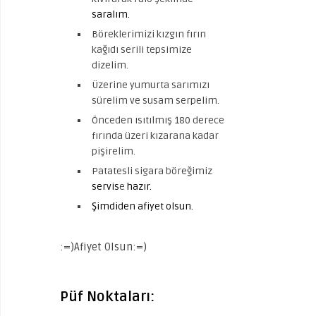
saralım.
Böreklerimizi kızgın fırın
kağıdı serili tepsimize
dizelim.
Üzerine yumurta sarımızı
sürelim ve susam serpelim.
Önceden ısıtılmış 180 derece
fırında üzeri kızarana kadar
pişirelim.
Patatesli sigara böreğimiz
servis
e
hazır.
Şimdiden afiyet olsun.
:=)Afiyet Olsun:=)
Püf Noktaları: