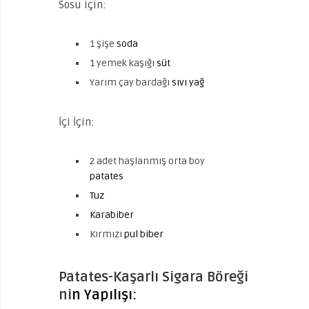
Sosu için:
1 şişe
soda
1 yemek kaşığı
süt
Yarım çay bardağı
sıvı yağ
İçi İçin:
2 adet haşlanmış orta boy
patates
Tuz
Karabiber
Kırmızı
pul biber
Patates-Kaşarlı Sigara Böreği
ni
n Yapılışı: