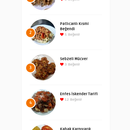
Patlıcanlı Kısmi
Beğendi
2
5
Beğeni!
Sebzeli Mücver
3
Beğeni!
3
Enfes İskender Tarifi
12
Beğeni!
4
Kabak Karnıyarık