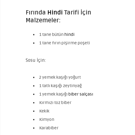
Fırında
Hindi
Tarifi İçin
Malzemeler:
1 tane bütün
hindi
1 tane fırın pişirme poşeti
Sosu İçin:
2 yemek kaşığı yoğurt
1 tatlı kaşığı zeytinyağ
1 yemek kaşığı
biber salçası
Kırmızı toz biber
Kekik
Kimyon
Karabiber