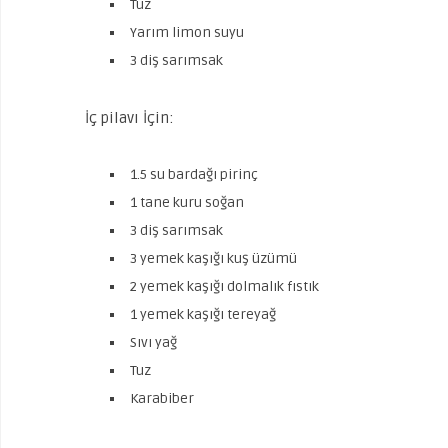
Tuz
Yarım limon suyu
3 diş sarımsak
İç pilavı İçin:
1.5 su bardağı pirinç
1 tane kuru soğan
3 diş sarımsak
3 yemek kaşığı kuş üzümü
2 yemek kaşığı dolmalık fıstık
1 yemek kaşığı tereyağ
Sıvı yağ
Tuz
Karabiber