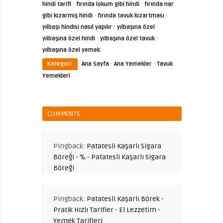
·
·
hindi tarifi
fırında lokum gibi hindi
fırında nar
·
·
gibi kızarmış hindi
fırında tavuk kızartması
·
·
yılbaşı hindisi nasıl yapılır
yılbaşına özel
·
·
yılbaşına özel hindi
yılbaşına özel tavuk
yılbaşına özel yemek
·
·
Kategori:
Ana Sayfa
Ana Yemekler
Tavuk
Yemekleri
COMMENTS
Pingback:
Patatesli Kaşarlı Sigara
Böreği - % - Patatesli Kaşarlı Sigara
Böreği
Pingback:
Patatesli Kaşarlı Börek -
Pratik Hızlı Tarifler - El Lezzetim -
Yemek Tarifleri