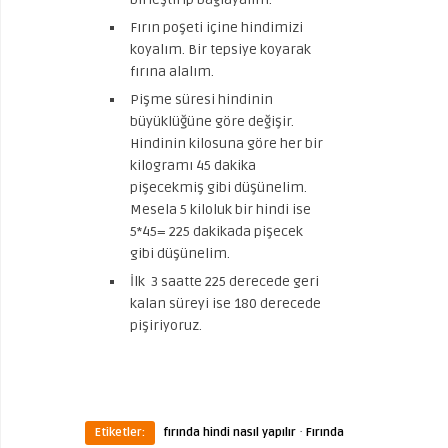
Fırın poşeti içine hindimizi
koyalım. Bir tepsiye koyarak
fırına alalım.
Pişme süresi hindinin
büyüklüğüne göre değişir.
Hindinin kilosuna göre her bir
kilogramı 45 dakika
pişecekmiş gibi düşünelim.
Mesela 5 kiloluk bir hindi ise
5*45= 225 dakikada pişecek
gibi düşünelim.
İlk 3 saatte 225 derecede geri
kalan süreyi ise 180 derecede
pişiriyoruz.
·
Etiketler:
fırında hindi nasıl yapılır
Fırında