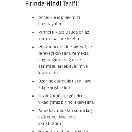
Fırında
Hindi
Tarifi:
Öncelikle iç pilavımızı
hazırlayalım.
Pirinci ılık tuzlu suda en az
yarım saat bekletelim.
Pilav
tenceresine sıvı yağ ve
tereyağı koyalım. Yemeklik
doğradığımız soğan ve
sarımsakları ekleyelim ve
kavuralım.
Üzerine dolmalık fıstık ilave
edip karıştıralım.
Süzdüğümüz ve güzelce
yıkadığımız pirinci ekleyelim.
Biraz kavurduktan sonra kuş
üzümünü ilave edip
karıştıralım.
Tuzunu, karabiberini ve 1.5