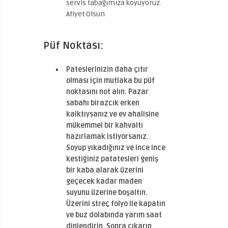
servis tabağımıza koyuyoruz.
Afiyet Olsun
Püf Noktası:
Pateslerinizin daha çıtır
olması için mutlaka bu püf
noktasını not alın. Pazar
sabahı birazcık erken
kalktıysanız ve ev ahalisine
mükemmel bir kahvaltı
hazırlamak istiyorsanız.
Soyup yıkadığınız ve ince ince
kestiğiniz patatesleri geniş
bir kaba alarak üzerini
geçecek kadar maden
suyunu üzerine boşaltın.
Üzerini streç folyo ile kapatın
ve buz dolabında yarım saat
dinlendirin. Sonra çıkarın