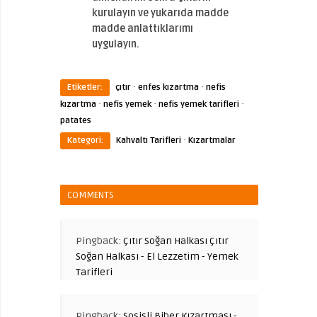
kurulayın ve yukarıda madde
madde anlattıklarımı
uygulayın.
·
·
Etiketler:
çıtır
enfes kızartma
nefis
·
·
·
kızartma
nefis yemek
nefis yemek tarifleri
patates
·
Kategori:
Kahvaltı Tarifleri
Kızartmalar
COMMENTS
Pingback:
Çıtır Soğan Halkası Çıtır
Soğan Halkası - El Lezzetim - Yemek
Tarifleri
Pingback:
Sosisli Biber Kızartması -