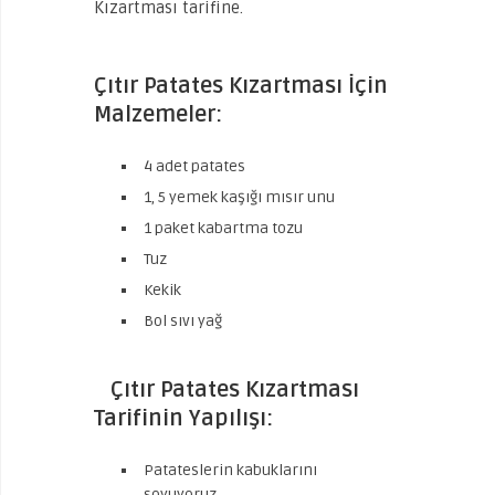
Kızartması tarifine.
Çıtır Patates Kızartması İçin
Malzemeler:
4 adet patates
1, 5 yemek kaşığı mısır unu
1 paket kabartma tozu
Tuz
Kekik
Bol sıvı yağ
Çıtır Patates Kızartması
Tarifinin
Yapılışı:
Patateslerin kabuklarını
soyuyoruz.