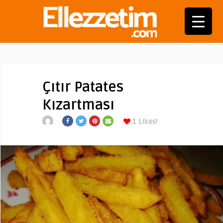
Çıtır Patates
Kızartması
1
Likes!