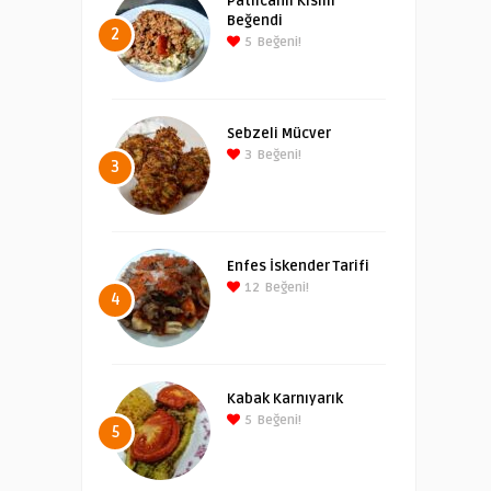
Patlıcanlı Kısmi
Beğendi
2
5
Beğeni!
Sebzeli Mücver
3
Beğeni!
3
Enfes İskender Tarifi
12
Beğeni!
4
Kabak Karnıyarık
5
Beğeni!
5