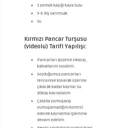
1 yemek kaşığı kaya tuzu
5-6 diş sarımsak
Su
Kırmızı Pancar Turşusu
(videolu) Tarifi Yapılışı:
Pancarları güzelce yıkayıp,
kabuklarını soyalım.
Soyduğumuz pancarları
tencereye koyarak üzerine
çıkacak kadar kaynar su
döküp kaynatalım.
Çatalla yumuşayıp
yumuşamadığını kontrol
ederek kaynatma işlemine
devam edelim.
Kevgir yardımıyla yumuşayan