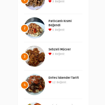
3
Beğeni!
Patlıcanlı Kısmi
Beğendi
2
5
Beğeni!
Sebzeli Mücver
3
Beğeni!
3
Enfes İskender Tarifi
12
Beğeni!
4