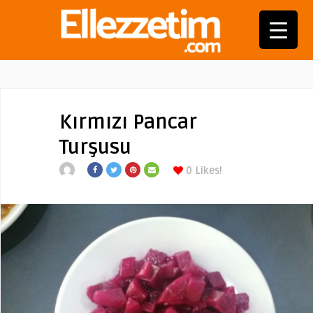
Kırmızı Pancar
Turşusu
0
Likes!