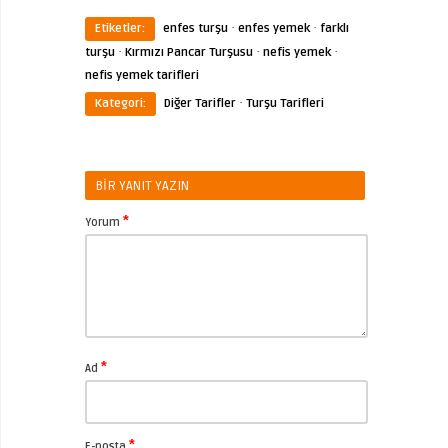
·
·
Etiketler:
enfes turşu
enfes yemek
farklı
·
·
·
turşu
Kırmızı Pancar Turşusu
nefis yemek
nefis yemek tarifleri
·
Kategori:
Diğer Tarifler
Turşu Tarifleri
BIR YANIT YAZIN
*
Yorum
*
Ad
*
E-posta