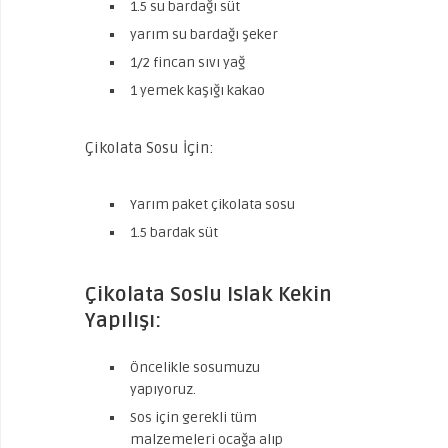
1.5 su bardağı süt
yarım su bardağı şeker
1/2 fincan sıvı yağ
1 yemek kaşığı kakao
Çikolata Sosu İçin:
Yarım paket çikolata sosu
1.5 bardak süt
Çikolata Soslu Islak Kekin
Yapılışı:
Öncelikle sosumuzu
yapıyoruz.
Sos için gerekli tüm
malzemeleri ocağa alıp