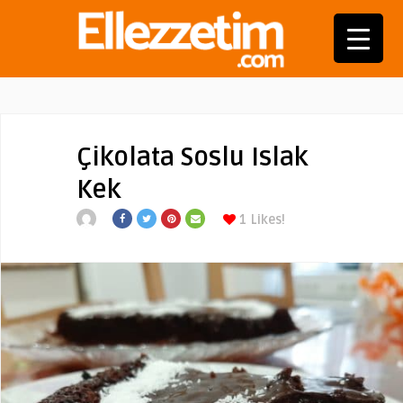
Çikolata Soslu Islak
Kek
1
Likes!