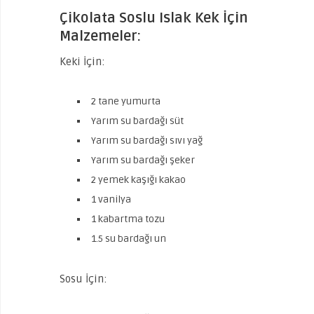
Çikolata Soslu Islak Kek İçin
Malzemeler:
Keki İçin:
2 tane yumurta
Yarım su bardağı süt
Yarım su bardağı sıvı yağ
Yarım su bardağı şeker
2 yemek kaşığı kakao
1 vanilya
1 kabartma tozu
1.5 su bardağı un
Sosu İçin: