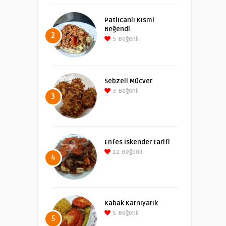
Patlıcanlı Kısmi
Beğendi
2
5
Beğeni!
Sebzeli Mücver
3
Beğeni!
3
Enfes İskender Tarifi
12
Beğeni!
4
Kabak Karnıyarık
5
Beğeni!
5