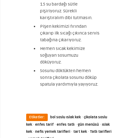
1.5 su bardağı sütle
pişiriyoruz. Sürekli
karıştıralım dibi tutmasın.
Pişen kekimizi fırından
çıkarıp ilk sıcağı çıkınca servis
tabağına çıkarıyoruz.
Hemen sıcak kekimize
soğuyan sosumuzu
döküyoruz.
Sosunu döktükten hemen
sonra çikolata sosunu döküp
spatula yardımıyla yayıyoruz.
·
Etiketler:
bol soslu ıslak kek
çikolata soslu
·
·
·
·
kek
enfes tarif
enfes tatlı
gün menüsü
ıslak
·
·
·
kek
nefis yemek tarifleri
tart kek
Tatlı tarifleri