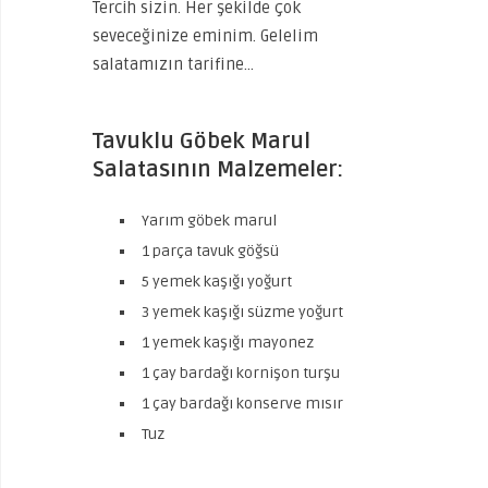
Tercih sizin. Her şekilde çok
seveceğinize eminim. Gelelim
salatamızın tarifine…
Tavuklu Göbek Marul
Salatasının Malzemeler:
Yarım göbek marul
1 parça tavuk göğsü
5 yemek kaşığı yoğurt
3 yemek kaşığı süzme yoğurt
1 yemek kaşığı mayonez
1 çay bardağı kornişon turşu
1 çay bardağı konserve mısır
Tuz