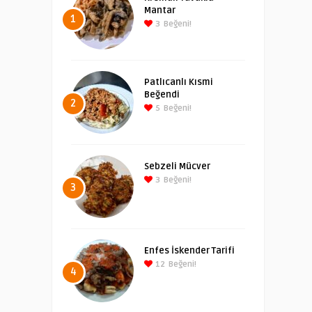
Mantar
1
3
Beğeni!
Patlıcanlı Kısmi
Beğendi
2
5
Beğeni!
Sebzeli Mücver
3
Beğeni!
3
Enfes İskender Tarifi
12
Beğeni!
4