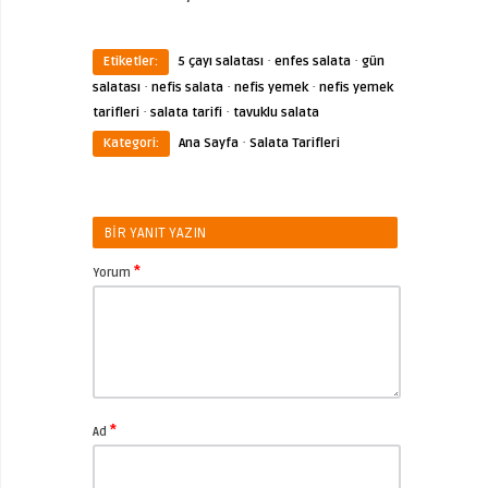
·
·
Etiketler:
5 çayı salatası
enfes salata
gün
·
·
·
salatası
nefis salata
nefis yemek
nefis yemek
·
·
tarifleri
salata tarifi
tavuklu salata
·
Kategori:
Ana Sayfa
Salata Tarifleri
BIR YANIT YAZIN
*
Yorum
*
Ad