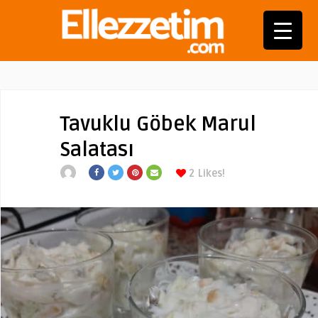
Tavuklu Göbek Marul
Salatası
2
Likes!