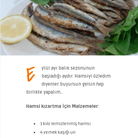
E
ylül ayı balık sezonunun
başladığı aydır. Hamsiyi özledim
diyenler buyursun gelsin hep
birlikte yapalım…
Hamsi kızartma İçin Malzemeler:
1 kilo temizlenmiş hamsi
4 yemek kaşığı un