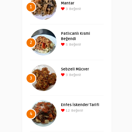
Mantar
1
3
Beğeni!
Patlıcanlı Kısmi
Beğendi
2
5
Beğeni!
Sebzeli Mücver
3
Beğeni!
3
Enfes İskender Tarifi
12
Beğeni!
4