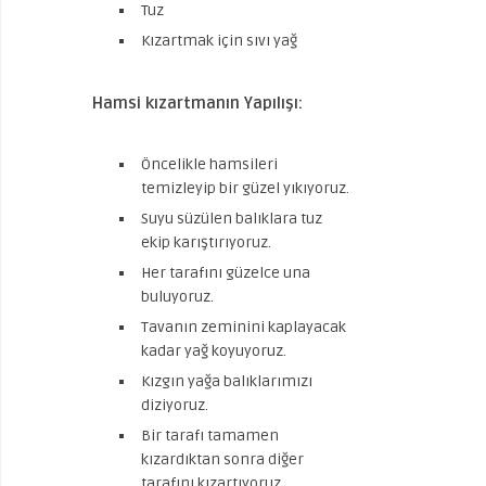
Tuz
Kızartmak için sıvı yağ
Hamsi kızartmanın Yapılışı:
Öncelikle hamsileri
temizleyip bir güzel yıkıyoruz.
Suyu süzülen balıklara tuz
ekip karıştırıyoruz.
Her tarafını güzelce una
buluyoruz.
Tavanın zeminini kaplayacak
kadar yağ koyuyoruz.
Kızgın yağa balıklarımızı
diziyoruz.
Bir tarafı tamamen
kızardıktan sonra diğer
tarafını kızartıyoruz.