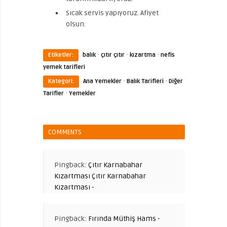
Sıcak servis yapıyoruz. Afiyet
olsun.
·
·
·
Etiketler:
balık
çıtır çıtır
kızartma
nefis
yemek tarifleri
·
·
Kategori:
Ana Yemekler
Balık Tarifleri
Diğer
·
Tarifler
Yemekler
COMMENTS
Pingback:
Çıtır Karnabahar
Kızartması Çıtır Karnabahar
Kızartması -
Pingback:
Fırında Müthiş Hams -