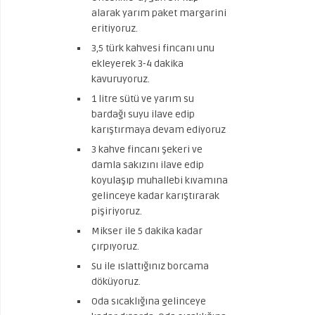
alarak yarım paket margarini
eritiyoruz.
3,5 türk kahvesi fincanı unu
ekleyerek 3-4 dakika
kavuruyoruz.
1 litre sütü ve yarım su
bardağı suyu ilave edip
karıştırmaya devam ediyoruz
3 kahve fincanı şekeri ve
damla sakızını ilave edip
koyulaşıp muhallebi kıvamına
gelinceye kadar karıştırarak
pişiriyoruz.
Mikser ile 5 dakika kadar
çırpıyoruz.
Su ile ıslattığınız borcama
döküyoruz.
Oda sıcaklığına gelinceye