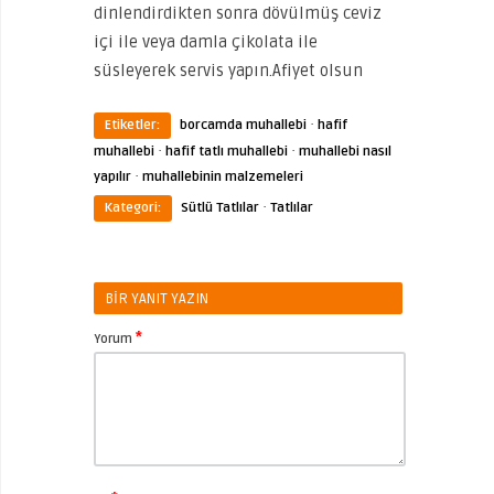
dinlendirdikten sonra dövülmüş ceviz
içi ile veya damla çikolata ile
süsleyerek servis yapın.Afiyet olsun
·
Etiketler:
borcamda muhallebi
hafif
·
·
muhallebi
hafif tatlı muhallebi
muhallebi nasıl
·
yapılır
muhallebinin malzemeleri
·
Kategori:
Sütlü Tatlılar
Tatlılar
BIR YANIT YAZIN
*
Yorum