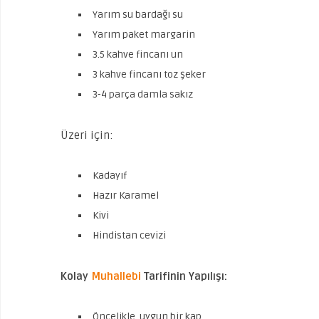
Yarım su bardağı su
Yarım paket margarin
3.5 kahve fincanı un
3 kahve fincanı toz şeker
3-4 parça damla sakız
Üzeri için:
Kadayıf
Hazır Karamel
Kivi
Hindistan cevizi
Kolay
Muhallebi
Tarifinin Yapılışı:
Öncelikle uygun bir kap