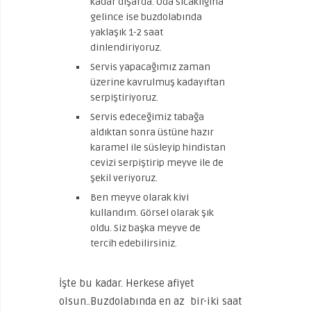
kadar dışarda. Oda sıcaklığına
gelince ise buzdolabında
yaklaşık 1-2 saat
dinlendiriyoruz.
Servis yapacağımız zaman
üzerine kavrulmuş kadayıftan
serpiştiriyoruz.
Servis edeceğimiz tabağa
aldıktan sonra üstüne hazır
karamel ile süsleyip hindistan
cevizi serpiştirip meyve ile de
şekil veriyoruz.
Ben meyve olarak kivi
kullandım. Görsel olarak şık
oldu. Siz başka meyve de
tercih edebilirsiniz.
İşte bu kadar. Herkese afiyet
olsun..Buzdolabında en az bir-iki saat