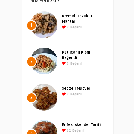
Ana Yemekler
Kremalı Tavuklu
Mantar
1
3
Beğeni!
Patlıcanlı Kısmi
Beğendi
2
5
Beğeni!
Sebzeli Mücver
3
Beğeni!
3
Enfes İskender Tarifi
12
Beğeni!
4