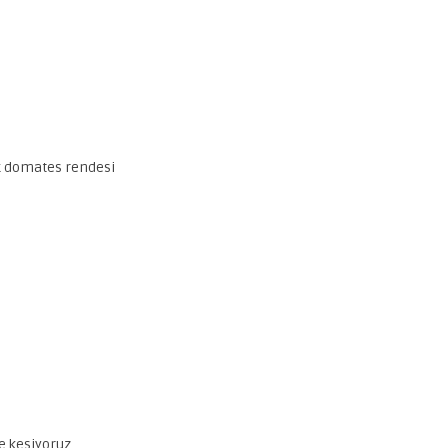
ik domates rendesi
e kesiyoruz.