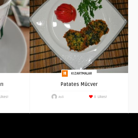
KIZARTMALAR
rı
Patates Mücver
Likes!
0
Likes!
Asli