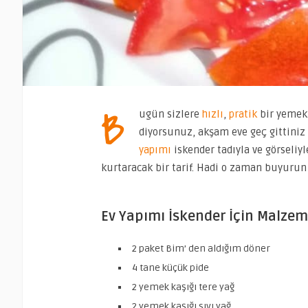
B
ugün sizlere
hızlı
,
pratik
bir yemek 
diyorsunuz, akşam eve geç gittiniz 
yapımı
iskender tadıyla ve görseliy
kurtaracak bir tarif. Hadi o zaman buyurun
Ev Yapımı İskender İçin Malzem
2 paket Bim’ den aldığım döner
4 tane küçük pide
2 yemek kaşığı tere yağ
2 yemek kaşığı sıvı yağ