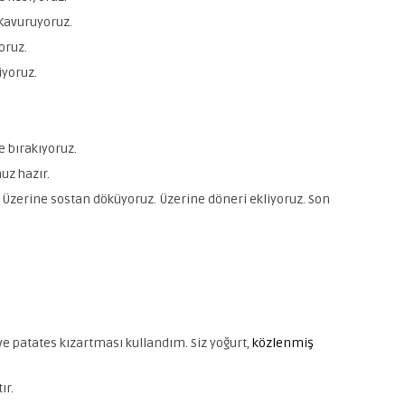
 Kavuruyoruz.
oruz.
iyoruz.
 bırakıyoruz.
uz hazır.
 Üzerine sostan döküyoruz. Üzerine döneri ekliyoruz. Son
 patates kızartması kullandım. Siz yoğurt,
közlenmiş
ır.