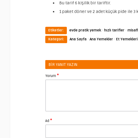
Bu tarif 6 kişilik bir tariftir.
1 paket döner ve 2 adet küçük pide ile 3 k
·
·
Etiketler:
evde pratik yemek
hızlı tarifler
misaf
·
·
Kategori:
Ana Sayfa
Ana Yemekler
Et Yemekleri
BIR YANIT YAZIN
*
Yorum
*
Ad