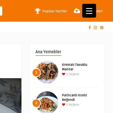
Popüler Tarifler
Tarif Gönder!
Ana Yemekler
Kremalı Tavuklu
Mantar
1
3
Beğeni!
Patlıcanlı Kısmi
Beğendi
2
5
Beğeni!