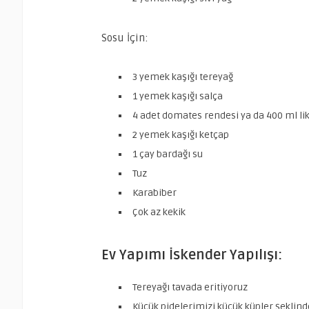
Sosu İçin:
3 yemek kaşığı tereyağ
1 yemek kaşığı salça
4 adet domates rendesi ya da 400 ml l
2 yemek kaşığı ketçap
1 çay bardağı su
Tuz
Karabiber
Çok az kekik
Ev Yapımı İskender Yapılışı:
Tereyağı tavada eritiyoruz
Küçük pidelerimizi küçük küpler şeklind