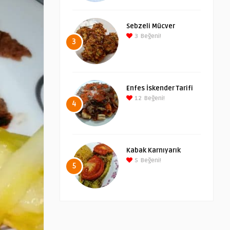
Sebzeli Mücver
3
Beğeni!
3
Enfes İskender Tarifi
12
Beğeni!
4
Kabak Karnıyarık
5
Beğeni!
5