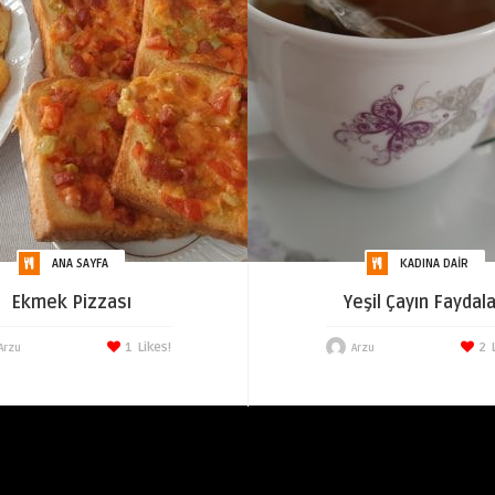
ANA SAYFA
KADINA DAIR
Ekmek Pizzası
Yeşil Çayın Faydala
1
Likes!
2
Arzu
Arzu