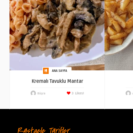
ANA SAYFA
Kremalı Tavuklu Mantar
3
Likes!
Büşra
Rastgele Tarifler