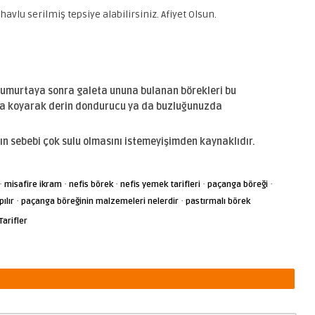
havlu serilmiş tepsiye alabilirsiniz. Afiyet Olsun.
murtaya sonra galeta ununa bulanan börekleri bu
na koyarak derin dondurucu ya da buzluğunuzda
n sebebi çok sulu olmasını istemeyişimden kaynaklıdır.
·
·
·
·
·
misafire ikram
nefis börek
nefis yemek tarifleri
paçanga böreği
·
·
ılır
paçanga böreğinin malzemeleri nelerdir
pastırmalı börek
arifler