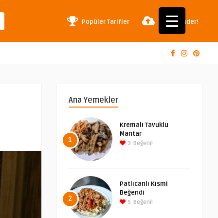
Popüler Tarifler
Tarif Gönder!
Ana Yemekler
Kremalı Tavuklu
Mantar
1
3
Beğeni!
Patlıcanlı Kısmi
Beğendi
2
5
Beğeni!