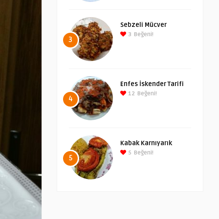
Sebzeli Mücver
3
Beğeni!
3
Enfes İskender Tarifi
12
Beğeni!
4
Kabak Karnıyarık
5
Beğeni!
5