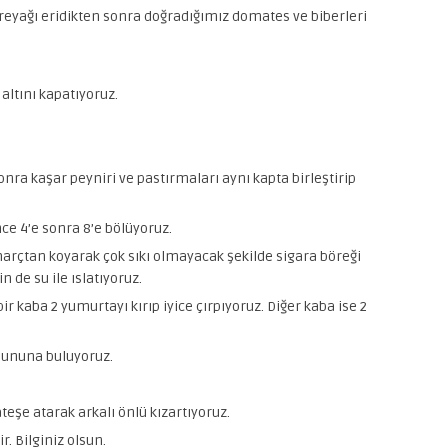
reyağı eridikten sonra doğradığımız domates ve biberleri
ltını kapatıyoruz.
nra kaşar peyniri ve pastırmaları aynı kapta birleştirip
ce 4’e sonra 8’e bölüyoruz.
harçtan koyarak çok sıkı olmayacak şekilde sigara böreği
 de su ile ıslatıyoruz.
r kaba 2 yumurtayı kırıp iyice çırpıyoruz. Diğer kaba ise 2
 ununa buluyoruz.
eşe atarak arkalı önlü kızartıyoruz.
. Bilginiz olsun.