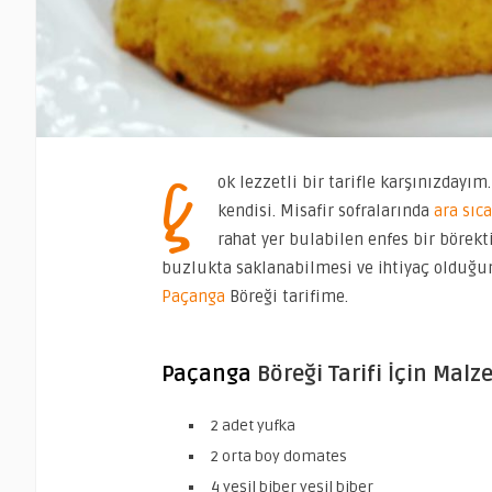
Ç
ok lezzetli bir tarifle karşınızday
kendisi. Misafir sofralarında
ara sıc
rahat yer bulabilen enfes bir börekti
buzlukta saklanabilmesi ve ihtiyaç olduğu
Paçanga
Böreği tarifime.
Paçanga
Böreği Tarifi İçin Malz
2 adet yufka
2 orta boy domates
4 yeşil biber yeşil biber