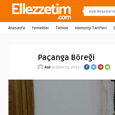
Anasayfa
Yemekler
Tatlılar
Hamurişi Tarifleri
Paçanga Böreği
Asli
on Ekim 16, 2019