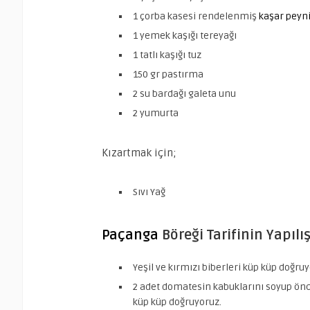
1 çorba kasesi rendelenmiş
kaşar peyni
1 yemek kaşığı tereyağı
1 tatlı kaşığı tuz
150 gr pastırma
2 su bardağı galeta unu
2 yumurta
Kızartmak için;
Sıvı Yağ
Paçanga
Böreği Tarifinin Yapılış
Yeşil ve kırmızı biberleri küp küp doğruy
2 adet domatesin kabuklarını soyup önce
küp küp doğruyoruz.