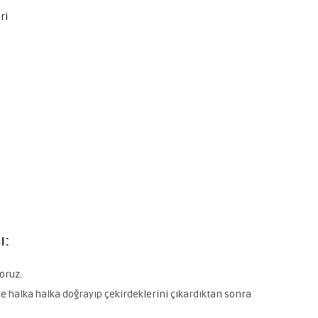
ri
ı:
oruz.
 halka halka doğrayıp çekirdeklerini çıkardıktan sonra