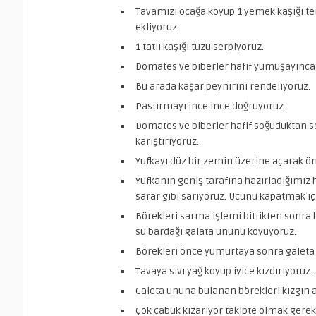
Tavamızı ocağa koyup 1 yemek kaşığı te
ekliyoruz.
1 tatlı kaşığı tuzu serpiyoruz.
Domates ve biberler hafif yumuşayınca a
Bu arada kaşar peynirini rendeliyoruz.
Pastırmayı ince ince doğruyoruz.
Domates ve biberler hafif soğuduktan so
karıştırıyoruz.
Yufkayı düz bir zemin üzerine açarak ön
Yufkanın geniş tarafına hazırladığımız 
sarar gibi sarıyoruz. Ucunu kapatmak için
Börekleri sarma işlemi bittikten sonra bi
su bardağı galata ununu koyuyoruz.
Börekleri önce yumurtaya sonra galeta
Tavaya sıvı yağ koyup iyice kızdırıyoruz.
Galeta ununa bulanan börekleri kızgın at
Çok çabuk kızarıyor takipte olmak gerekir