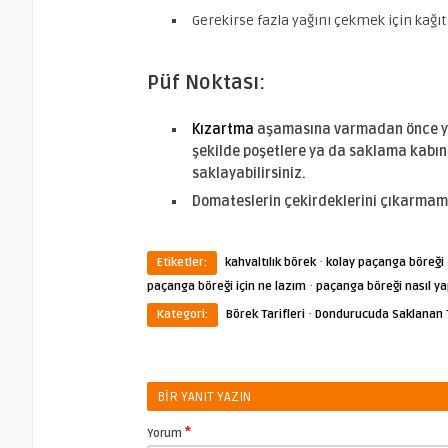
Gerekirse fazla yağını çekmek için kağıt 
Püf Noktası:
Kızartma
aşamasına varmadan önce yu
şekilde poşetlere ya da saklama kabı
saklayabilirsiniz.
Domateslerin çekirdeklerini çıkarmamı
·
Etiketler:
kahvaltılık börek
kolay paçanga böreği
·
paçanga böreği için ne lazım
paçanga böreği nasıl yap
·
Kategori:
Börek Tarifleri
Dondurucuda Saklanan T
BIR YANIT YAZIN
*
Yorum