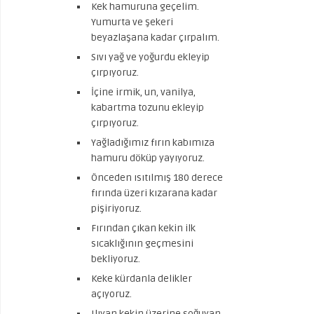
Kek hamuruna geçelim.
Yumurta ve şekeri
beyazlaşana kadar çırpalım.
Sıvı yağ ve yoğurdu ekleyip
çırpıyoruz.
İçine irmik, un, vanilya,
kabartma tozunu ekleyip
çırpıyoruz.
Yağladığımız fırın kabımıza
hamuru döküp yayıyoruz.
Önceden ısıtılmış 180 derece
fırında üzeri kızarana kadar
pişiriyoruz.
Fırından çıkan kekin ilk
sıcaklığının geçmesini
bekliyoruz.
Keke kürdanla delikler
açıyoruz.
Ilıyan kekin üzerine soğuyan