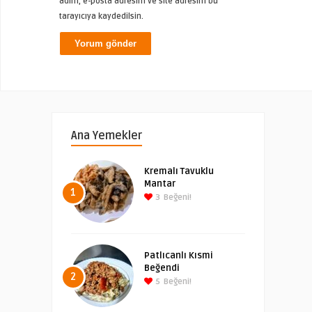
adım, e-posta adresim ve site adresim bu
tarayıcıya kaydedilsin.
Ana Yemekler
Kremalı Tavuklu
Mantar
1
3
Beğeni!
Patlıcanlı Kısmi
Beğendi
2
5
Beğeni!