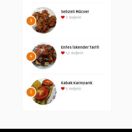
Sebzeli Mücver
3
Beğeni!
3
Enfes İskender Tarifi
12
Beğeni!
4
Kabak Karnıyarık
5
Beğeni!
5