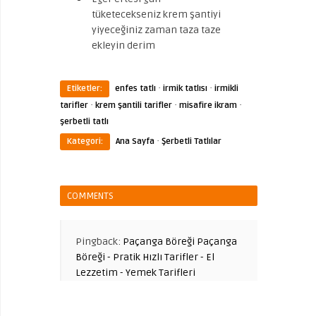
tüketecekseniz krem şantiyi
yiyeceğiniz zaman taza taze
ekleyin derim
·
·
Etiketler:
enfes tatlı
irmik tatlısı
irmikli
·
·
·
tarifler
krem şantili tarifler
misafire ikram
şerbetli tatlı
·
Kategori:
Ana Sayfa
Şerbetli Tatlılar
COMMENTS
Pingback:
Paçanga Böreği Paçanga
Böreği - Pratik Hızlı Tarifler - El
Lezzetim - Yemek Tarifleri