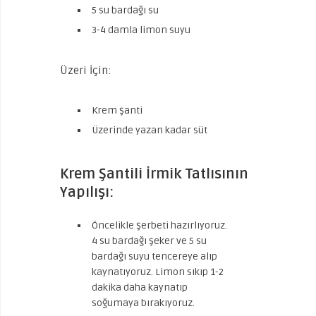
5 su bardağı su
3-4 damla limon suyu
Üzeri İçin:
Krem şanti
Üzerinde yazan kadar süt
Krem Şantili İrmik Tatlısının
Yapılışı:
Öncelikle şerbeti hazırlıyoruz.
4 su bardağı şeker ve 5 su
bardağı suyu tencereye alıp
kaynatıyoruz. Limon sıkıp 1-2
dakika daha kaynatıp
soğumaya bırakıyoruz.