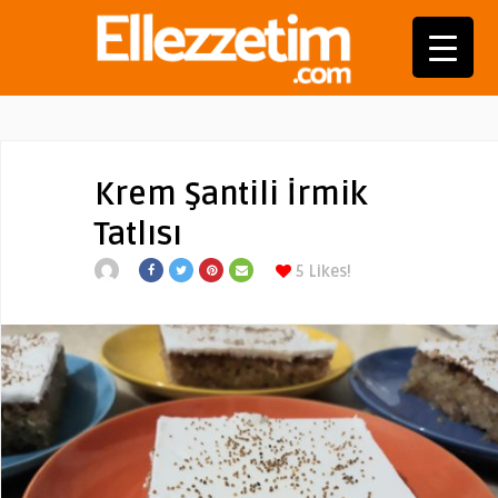
Krem Şantili İrmik
Tatlısı
5
Likes!