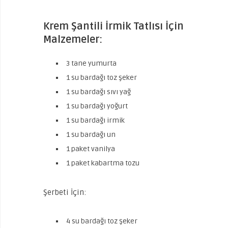
Krem Şantili İrmik Tatlısı İçin
Malzemeler:
3 tane yumurta
1 su bardağı toz şeker
1 su bardağı sıvı yağ
1 su bardağı yoğurt
1 su bardağı irmik
1 su bardağı un
1 paket vanilya
1 paket kabartma tozu
Şerbeti İçin:
4 su bardağı toz şeker