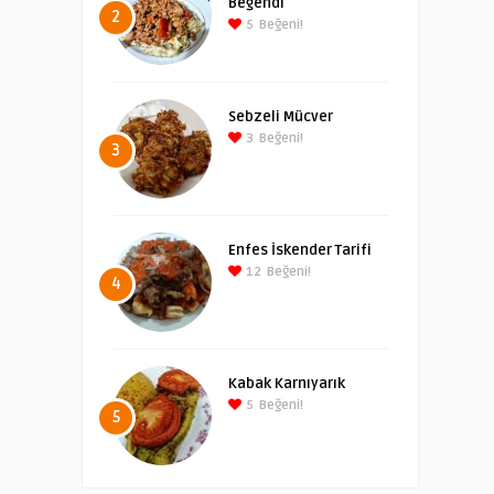
Beğendi
2
5
Beğeni!
Sebzeli Mücver
3
Beğeni!
3
Enfes İskender Tarifi
12
Beğeni!
4
Kabak Karnıyarık
5
Beğeni!
5