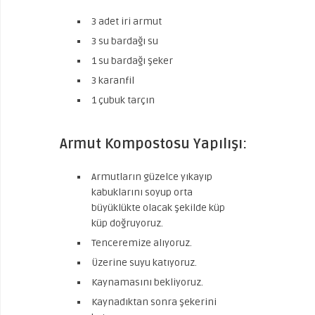
3 adet iri armut
3 su bardağı su
1 su bardağı şeker
3 karanfil
1 çubuk tarçın
Armut Kompostosu Yapılışı:
Armutların güzelce yıkayıp
kabuklarını soyup orta
büyüklükte olacak şekilde küp
küp doğruyoruz.
Tenceremize alıyoruz.
Üzerine suyu katıyoruz.
Kaynamasını bekliyoruz.
Kaynadıktan sonra şekerini