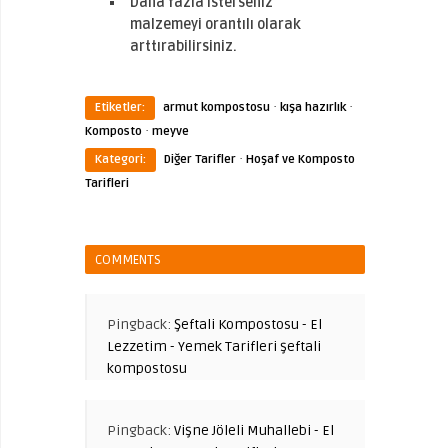
Daha fazla isterseniz
malzemeyi orantılı olarak
arttırabilirsiniz.
·
·
Etiketler:
armut kompostosu
kışa hazırlık
·
Komposto
meyve
·
Kategori:
Diğer Tarifler
Hoşaf ve Komposto
Tarifleri
COMMENTS
Pingback:
Şeftali Kompostosu - El
Lezzetim - Yemek Tarifleri şeftali
kompostosu
Pingback:
Vişne Jöleli Muhallebi - El