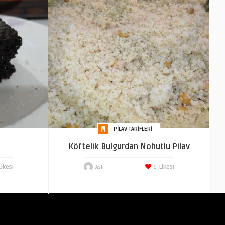
PILAV TARIFLERI
Köftelik Bulgurdan Nohutlu Pilav
Likes!
1
Likes!
Asli