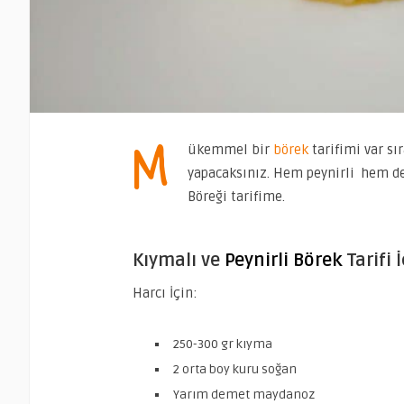
M
ükemmel bir
börek
tarifimi var sı
yapacaksınız. Hem peynirli hem de 
Böreği tarifime.
Kıymalı ve
Peynirli Börek
Tarifi 
Harcı İçin:
250-300 gr kıyma
2 orta boy kuru soğan
Yarım demet maydanoz