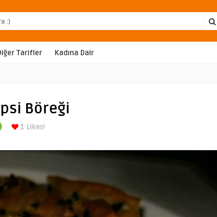
Diğer Tarifler
Kadına Dair
epsi Böreği
1
Likes!