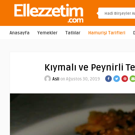
Anasayfa
Yemekler
Tatlılar
Hamurişi Tarifleri
Kıymalı ve Peynirli T
Asli
on Ağustos 30, 2019