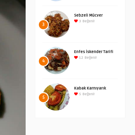
Sebzeli Mücver
3
Beğeni!
3
Enfes İskender Tarifi
12
Beğeni!
4
Kabak Karnıyarık
5
Beğeni!
5