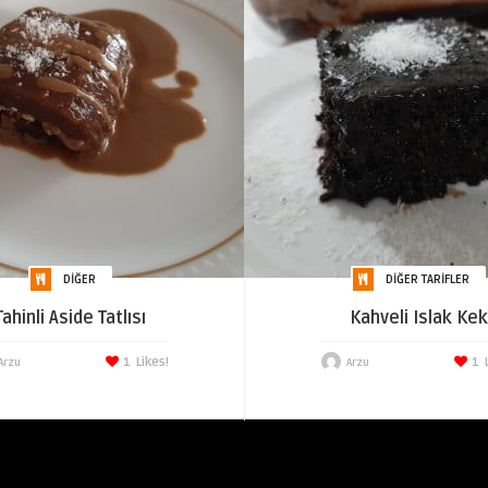
DIĞER
DIĞER TARIFLER
Tahinli Aside Tatlısı
Kahveli Islak Kek
1
Likes!
1
Arzu
Arzu