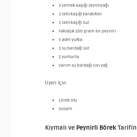
3 yemek kaşığı zeytinyağı
1 tatlı kaşığı karabiber
1 tatlı kaşığı tuz
Yaklaşık 200 gram lor peyniri
5 adet yufka
1 su bardağı süt
2 yumurta
yarım su bardağı sıvı yağ
Üzeri İçin:
çörek otu
susam
Kıymalı ve
Peynirli Börek
Tarifin