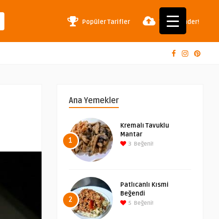
Popüler Tarifler
Tarif Gönder!
Ana Yemekler
Kremalı Tavuklu
Mantar
1
3
Beğeni!
Patlıcanlı Kısmi
Beğendi
2
5
Beğeni!