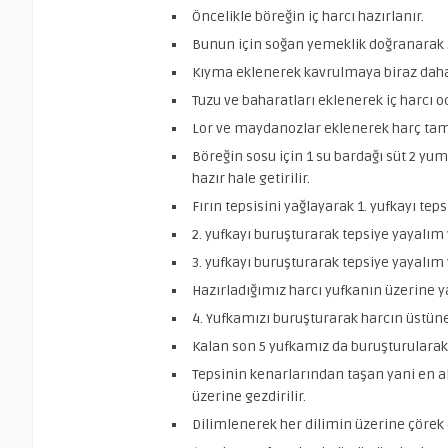
Öncelikle böreğin iç harcı hazırlanır.
Bunun için soğan yemeklik doğranarak 3
Kıyma eklenerek kavrulmaya biraz daha
Tuzu ve baharatları eklenerek iç harcı oc
Lor ve maydanozlar eklenerek harç ta
Böreğin sosu için 1 su bardağı süt 2 yumu
hazır hale getirilir.
Fırın tepsisini yağlayarak 1. yufkayı te
2. yufkayı buruşturarak tepsiye yayalım
3. yufkayı buruşturarak tepsiye yayalım
Hazırladığımız harcı yufkanın üzerine y
4. Yufkamızı buruşturarak harcın üstün
Kalan son 5 yufkamız da buruşturularak
Tepsinin kenarlarından taşan yani en al
üzerine gezdirilir.
Dilimlenerek her dilimin üzerine çörek 