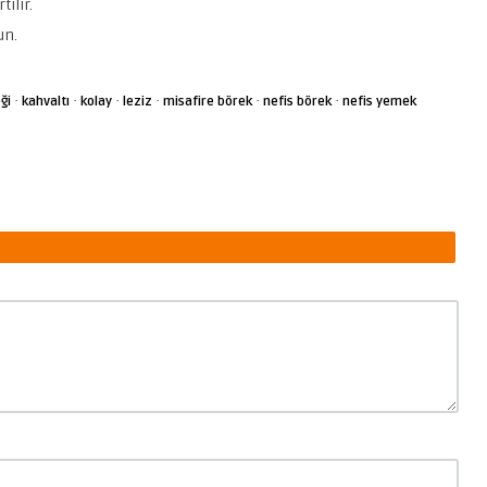
tılır.
un.
·
·
·
·
·
·
ği
kahvaltı
kolay
leziz
misafire börek
nefis börek
nefis yemek