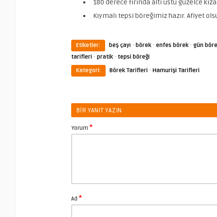
180 derece fırında altı üstü güzelce kızar
Kıymalı tepsi böreğimiz hazır. Afiyet ols
·
·
·
Etiketler:
beş çayı
börek
enfes börek
gün böre
·
·
tarifleri
pratik
tepsi böreği
·
Kategori:
Börek Tarifleri
Hamurişi Tarifleri
BIR YANIT YAZIN
*
Yorum
*
Ad