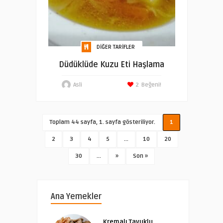
DIĞER TARIFLER
Düdüklüde Kuzu Eti Haşlama
Asli
2
Beğeni!
Toplam 44 sayfa, 1. sayfa gösteriliyor.
1
2
3
4
5
...
10
20
30
...
»
Son »
Ana Yemekler
Kremalı Tavuklu