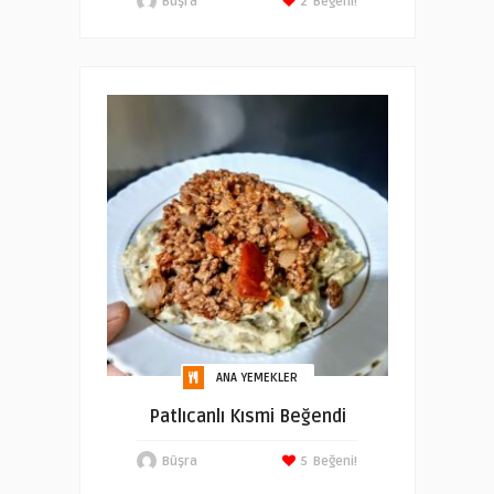
Büşra
2
Beğeni!
ANA YEMEKLER
Patlıcanlı Kısmi Beğendi
Büşra
5
Beğeni!