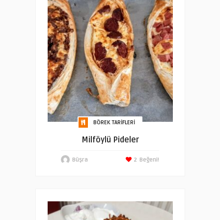
BÖREK TARIFLERI
Milföylü Pideler
Büşra
2
Beğeni!