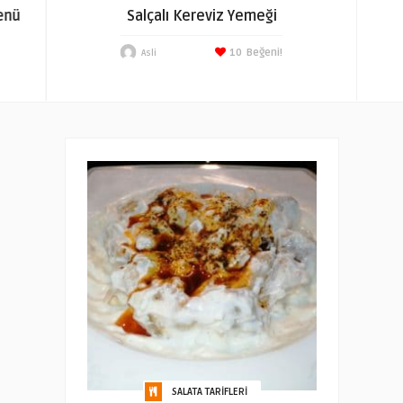
enü
Salçalı Kereviz Yemeği
10
Beğeni!
Asli
SALATA TARIFLERI