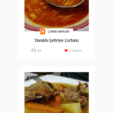
ÇORBA TARIFLERI
Tavuklu Şehriye Çorbası
Asli
2
Beğeni!