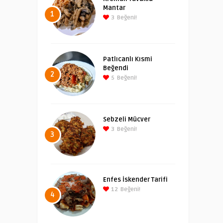
Mantar
1
3
Beğeni!
Patlıcanlı Kısmi
Beğendi
2
5
Beğeni!
Sebzeli Mücver
3
Beğeni!
3
Enfes İskender Tarifi
12
Beğeni!
4