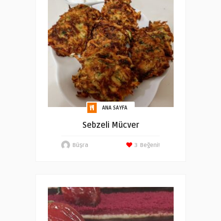
ANA SAYFA
Sebzeli Mücver
Büşra
3
Beğeni!