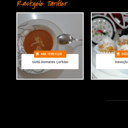
Rastgele Tarifler
ANA YEMEKLER
DIĞ
Sütlü Domates Çorbası
Havuçlu