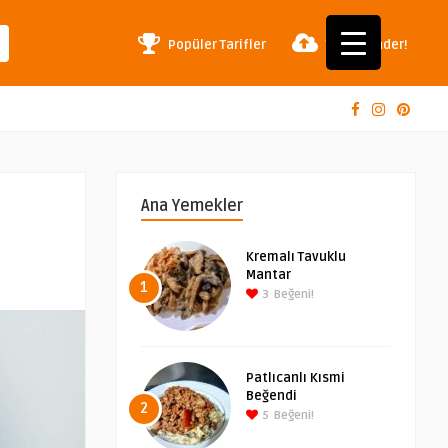
Popüler Tarifler
Tarif Gönder!
Ana Yemekler
Kremalı Tavuklu
Mantar
1
3
Beğeni!
Patlıcanlı Kısmi
Beğendi
2
5
Beğeni!