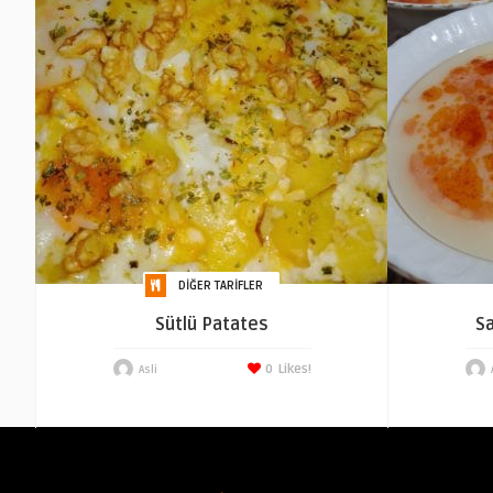
DIĞER TARIFLER
Sütlü Patates
Sa
0
Likes!
Asli