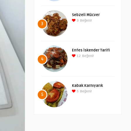
Sebzeli Mücver
3
Beğeni!
3
Enfes İskender Tarifi
12
Beğeni!
4
Kabak Karnıyarık
5
Beğeni!
5