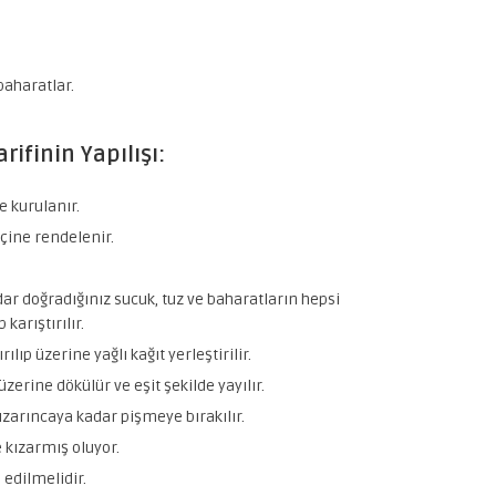
baharatlar.
rifinin Yapılışı:
e kurulanır.
içine rendelenir.
adar doğradığınız sucuk, tuz ve baharatların hepsi
karıştırılır.
lıp üzerine yağlı kağıt yerleştirilir.
zerine dökülür ve eşit şekilde yayılır.
ızarıncaya kadar pişmeye bırakılır.
e kızarmış oluyor.
 edilmelidir.