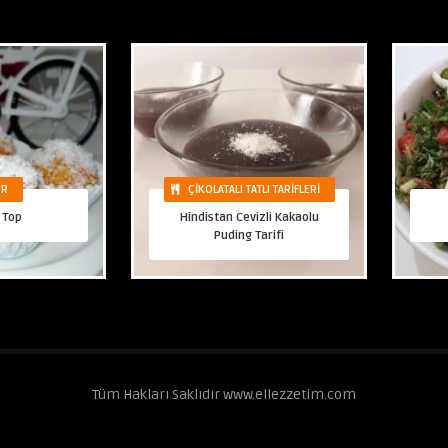
ER
ÇIKOLATALI TATLI TARIFLERI
 Top
Hindistan Cevizli Kakaolu
Puding Tarifi
Tüm Hakları Saklıdır www.ellezzetim.com