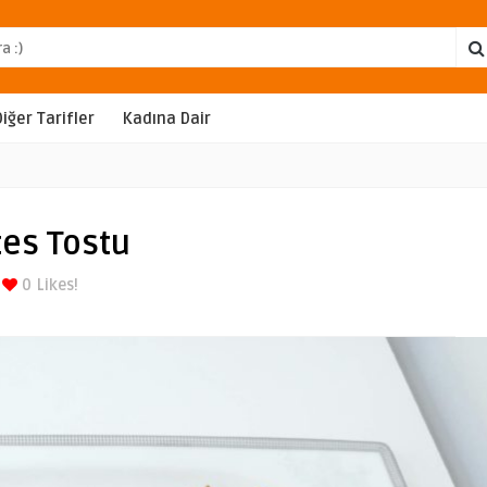
Diğer Tarifler
Kadına Dair
tes Tostu
0
Likes!