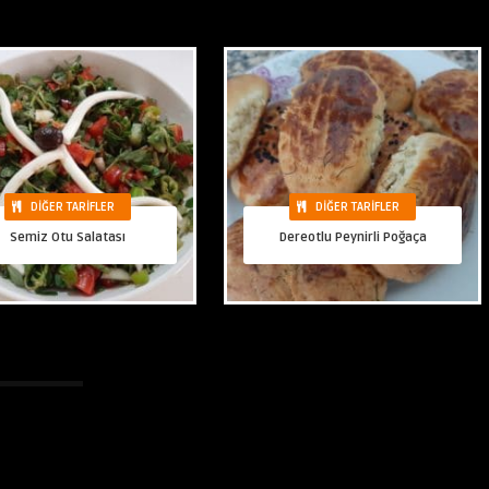
DIĞER TARIFLER
DIĞER TARIFLER
Semiz Otu Salatası
Dereotlu Peynirli Poğaça