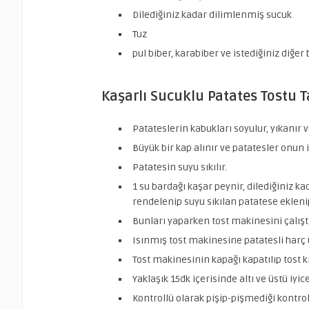
Dilediğiniz kadar dilimlenmiş sucuk
Tuz
pul biber, karabiber ve istediğiniz diğer 
Kaşarlı Sucuklu Patates Tostu Ta
Patateslerin kabukları soyulur, yıkanır v
Büyük bir kap alınır ve patatesler onun 
Patatesin suyu sıkılır.
1 su bardağı kaşar peynir, dilediğiniz k
rendelenip suyu sıkılan patatese eklenip 
Bunları yaparken tost makinesini çalıştırı
Isınmış tost makinesine patatesli harç ü
Tost makinesinin kapağı kapatılıp tost k
Yaklaşık 15dk içerisinde altı ve üstü iyic
Kontrollü olarak pişip-pişmediği kontrol