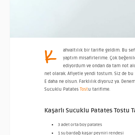
K
ahvaltılık bir tarifle geldim. Bu 
yaptım misafirlerime. Çok beğenil
ediyordum ve ondan da tam not aldı
net olarak. Afiyetle yendi tostum. Siz de bu
E daha ne olsun. Farklılık diyoruz ya. Dene
Sucuklu Patates
Tost
u tarifime.
Kaşarlı Sucuklu Patates Tostu T
3 adet orta boy patates
1 su bardağı kaşar peyniri rendesi