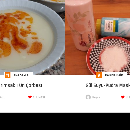
ANA SAYFA
KADINA DAIR
rımsaklı Un Çorbası
Gül Suyu-Pudra Mas
1
Likes!
3
Arzu
Büşra