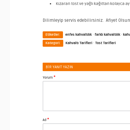
Kızaran tost ve yağlı kağıttan kolayca a
Dilimleyip servis edebilirsiniz. Afiyet Olsun
·
·
Etiketler:
enfes kahvaltılık
farklı kahvaltılık
kahv
·
Kategori:
Kahvaltı Tarifleri
Tost Tarifleri
BIR YANIT YAZIN
*
Yorum
*
Ad