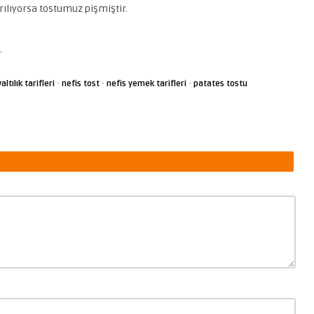
yrılıyorsa tostumuz pişmiştir.
.
·
·
·
altılık tarifleri
nefis tost
nefis yemek tarifleri
patates tostu