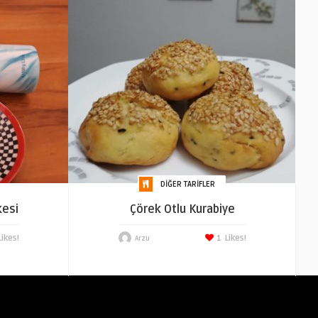
DIĞER TARIFLER
kesi
Çörek Otlu Kurabiye
Likes!
1
Likes!
Arzu