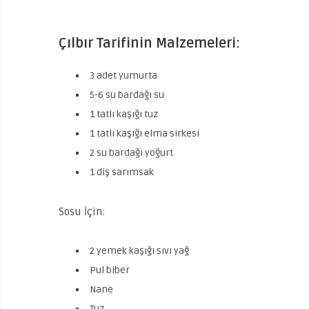
Çılbır Tarifinin Malzemeleri:
3 adet yumurta
5-6 su bardağı su
1 tatlı kaşığı tuz
1 tatlı kaşığı elma sirkesi
2 su bardağı yoğurt
1 diş sarımsak
Sosu İçin:
2 yemek kaşığı sıvı yağ
Pul biber
Nane
Tuz