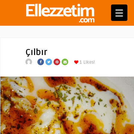
Çılbır
1
Likes!