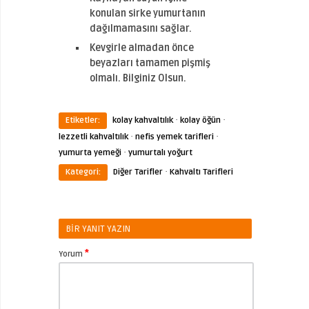
konulan sirke yumurtanın
dağılmamasını sağlar.
Kevgirle almadan önce
beyazları tamamen pişmiş
olmalı. Bilginiz Olsun.
·
·
Etiketler:
kolay kahvaltılık
kolay öğün
·
·
lezzetli kahvaltılık
nefis yemek tarifleri
·
yumurta yemeği
yumurtalı yoğurt
·
Kategori:
Diğer Tarifler
Kahvaltı Tarifleri
BIR YANIT YAZIN
*
Yorum