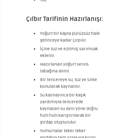
Çılbır Tarifinin Hazırlanışı:
Yoğurt bir kapta pürüzsüz hale
gelinceye kadar çırpılır.
İçine tuz ve ezilmiş sarımsak
eklenir.
Hazırlanan yoğurt servis
tabağına alınır.
Bir tencereye su, tuz ve sirke
konularak kaynatılır.
Su kaynayınca bir kaşık
yardımıyla tencerede
kaynayan su aynı yöne doğru
hızlı hızlı karıştırılarak bir
girdap oluşturulur.
Yumurtalar teker teker
girdabın tam ortasına kırılır.