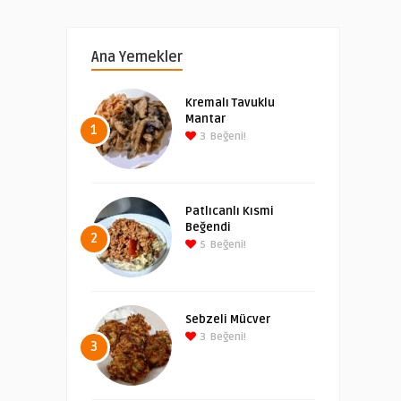
Ana Yemekler
Kremalı Tavuklu
Mantar
1
3
Beğeni!
Patlıcanlı Kısmi
Beğendi
2
5
Beğeni!
Sebzeli Mücver
3
Beğeni!
3