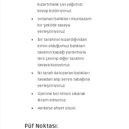
kızartmalık sıvı yağımızı
koyup kızdırıyoruz.
Unlanan balıkları muntazam
bir şekilde tavaya
yerleştiriyoruz.
Bir tarafının kızardığından
emin olduğumuz balıkları
tavanın kapağı yardımıyla
ters çevirip diğer tarafını
tavaya koyuyoruz.
İki tarafı da kızaran balıkları
tavadan alıp servis tabağına
yerleştiriyoruz.
Üzerine bol limon sıkarak
ikram ediyoruz.
Herkese afiyet olsun.
Püf Noktası: