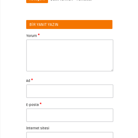
BIR YANIT YAZIN
*
Yorum
*
Ad
*
E-posta
İnternet sitesi