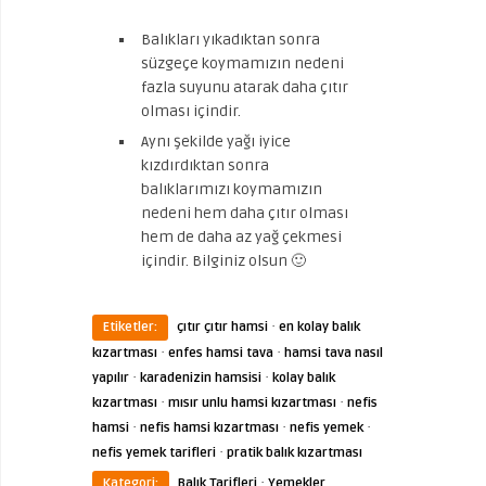
Balıkları yıkadıktan sonra
süzgeçe koymamızın nedeni
fazla suyunu atarak daha çıtır
olması içindir.
Aynı şekilde yağı iyice
kızdırdıktan sonra
balıklarımızı koymamızın
nedeni hem daha çıtır olması
hem de daha az yağ çekmesi
içindir. Bilginiz olsun 🙂
·
Etiketler:
çıtır çıtır hamsi
en kolay balık
·
·
kızartması
enfes hamsi tava
hamsi tava nasıl
·
·
yapılır
karadenizin hamsisi
kolay balık
·
·
kızartması
mısır unlu hamsi kızartması
nefis
·
·
·
hamsi
nefis hamsi kızartması
nefis yemek
·
nefis yemek tarifleri
pratik balık kızartması
·
Kategori:
Balık Tarifleri
Yemekler