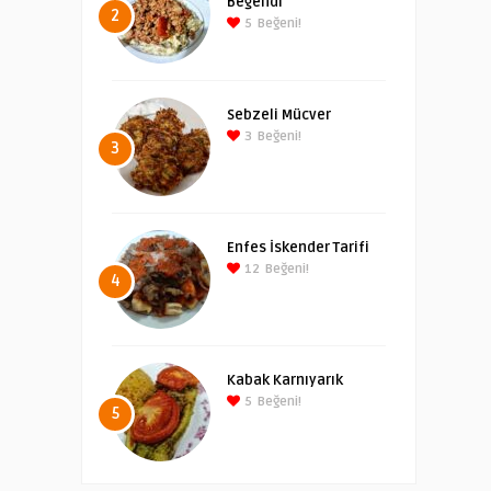
Beğendi
2
5
Beğeni!
Sebzeli Mücver
3
Beğeni!
3
Enfes İskender Tarifi
12
Beğeni!
4
Kabak Karnıyarık
5
Beğeni!
5