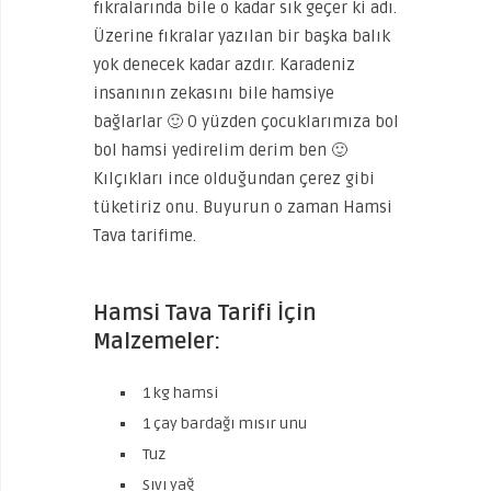
fıkralarında bile o kadar sık geçer ki adı.
Üzerine fıkralar yazılan bir başka balık
yok denecek kadar azdır. Karadeniz
insanının zekasını bile hamsiye
bağlarlar 🙂 O yüzden çocuklarımıza bol
bol hamsi yedirelim derim ben 🙂
Kılçıkları ince olduğundan çerez gibi
tüketiriz onu. Buyurun o zaman Hamsi
Tava tarifime.
Hamsi Tava Tarifi İçin
Malzemeler:
1 kg hamsi
1 çay bardağı mısır unu
Tuz
Sıvı yağ