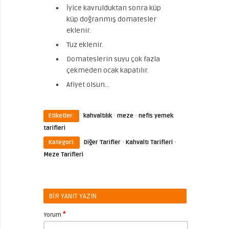
İyice kavrulduktan sonra küp
küp doğranmış domatesler
eklenir.
Tuz eklenir.
Domateslerin suyu çok fazla
çekmeden ocak kapatılır.
Afiyet olsun…
·
·
Etiketler:
kahvaltılık
meze
nefis yemek
tarifleri
·
·
Kategori:
Diğer Tarifler
Kahvaltı Tarifleri
Meze Tarifleri
BIR YANIT YAZIN
*
Yorum