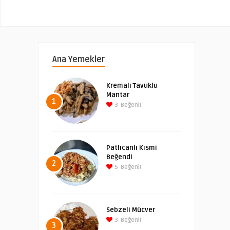
Ana Yemekler
Kremalı Tavuklu
Mantar
1
3
Beğeni!
Patlıcanlı Kısmi
Beğendi
2
5
Beğeni!
Sebzeli Mücver
3
Beğeni!
3