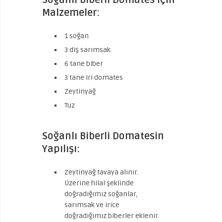
Soğanlı Biberli Domates İçin
Malzemeler:
1 soğan
3 diş sarımsak
6 tane biber
3 tane iri domates
Zeytinyağ
Tuz
Soğanlı Biberli Domatesin
Yapılışı:
Zeytinyağ tavaya alınır.
Üzerine hilal şeklinde
doğradığımız soğanlar,
sarımsak ve irice
doğradığımız biberler eklenir.