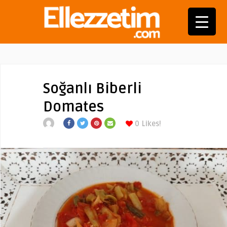
Soğanlı Biberli
Domates
0
Likes!