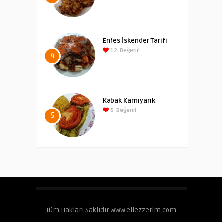
Enfes İskender Tarifi
12
Beğeni!
4
Kabak Karnıyarık
5
Beğeni!
5
Tüm Hakları Saklıdır www.ellezzetim.com