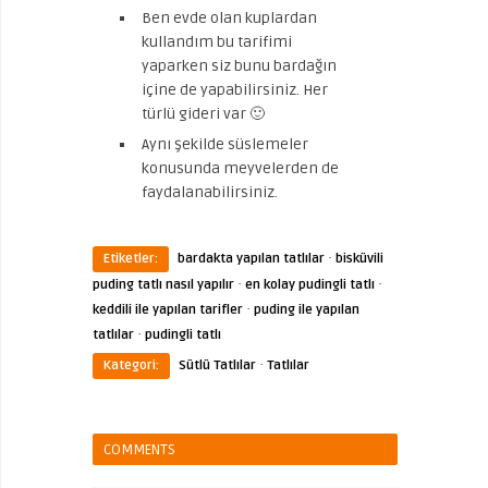
Ben evde olan kuplardan
kullandım bu tarifimi
yaparken siz bunu bardağın
içine de yapabilirsiniz. Her
türlü gideri var 🙂
Aynı şekilde süslemeler
konusunda meyvelerden de
faydalanabilirsiniz.
·
Etiketler:
bardakta yapılan tatlılar
bisküvili
·
·
puding tatlı nasıl yapılır
en kolay pudingli tatlı
·
keddili ile yapılan tarifler
puding ile yapılan
·
tatlılar
pudingli tatlı
·
Kategori:
Sütlü Tatlılar
Tatlılar
COMMENTS