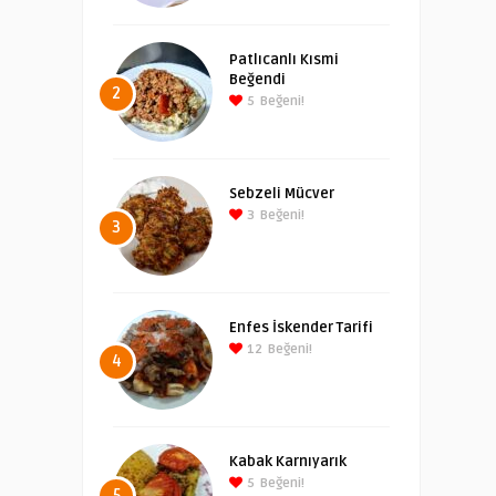
Patlıcanlı Kısmi
Beğendi
2
5
Beğeni!
Sebzeli Mücver
3
Beğeni!
3
Enfes İskender Tarifi
12
Beğeni!
4
Kabak Karnıyarık
5
Beğeni!
5