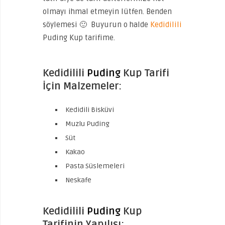
olmayı ihmal etmeyin lütfen. Benden
söylemesi 🙂 Buyurun o halde
Kedidilili
Puding Kup tarifime.
Kedidilili
Puding
Kup Tarifi
İçin Malzemeler:
Kedidili Bisküvi
Muzlu Puding
Süt
Kakao
Pasta Süslemeleri
Neskafe
Kedidilili
Puding
Kup
Tarifinin Yapılışı: