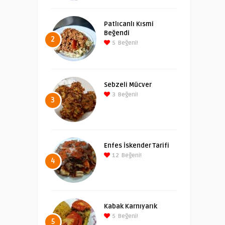
Patlıcanlı Kısmi
Beğendi
2
5
Beğeni!
Sebzeli Mücver
3
Beğeni!
3
Enfes İskender Tarifi
12
Beğeni!
4
Kabak Karnıyarık
5
Beğeni!
5