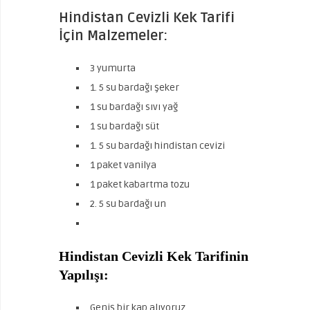
Hindistan Cevizli Kek Tarifi
İçin Malzemeler:
3 yumurta
1. 5 su bardağı şeker
1 su bardağı sıvı yağ
1 su bardağı süt
1. 5 su bardağı hindistan cevizi
1 paket vanilya
1 paket kabartma tozu
2. 5 su bardağı un
Hindistan Cevizli Kek Tarifinin
Yapılışı:
Geniş bir kap alıyoruz.