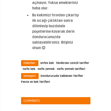
açmayın. Yoksa emekleriniz
heba olur.
Bu kekimizi fırından çıkartıp
ilk sıcağı çıktıktan sonra
dilimleyip buzdolabı
poşetlerine koyarak derin
dondurucunuzda
saklayabilirsiniz. Bilginiz
olsun 🙂
·
Etiketler:
enfes kek
hindistan cevizli tarifler
·
·
·
nefis kek
nefis yemek
nefis yemek tarifleri
·
Kategori:
Dondurucuda Saklanan Tarifler
Pasta ve kek Tarifleri
COMMENTS