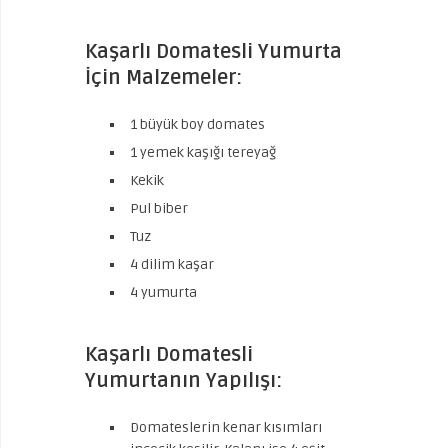
Kaşarlı Domatesli Yumurta
İçin Malzemeler:
1 büyük boy domates
1 yemek kaşığı tereyağ
Kekik
Pul biber
Tuz
4 dilim kaşar
4 yumurta
Kaşarlı Domatesli
Yumurtanın Yapılışı:
Domateslerin kenar kısımları