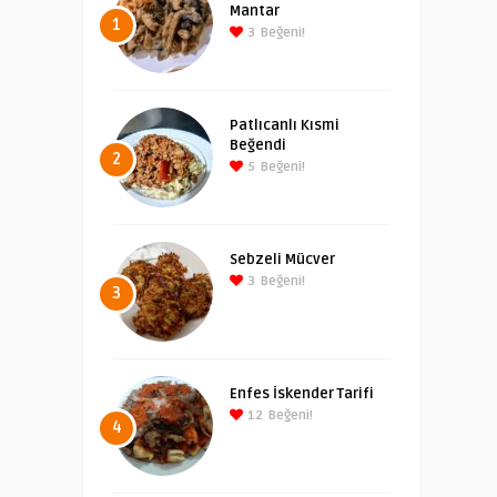
Mantar
1
3
Beğeni!
Patlıcanlı Kısmi
Beğendi
2
5
Beğeni!
Sebzeli Mücver
3
Beğeni!
3
Enfes İskender Tarifi
12
Beğeni!
4