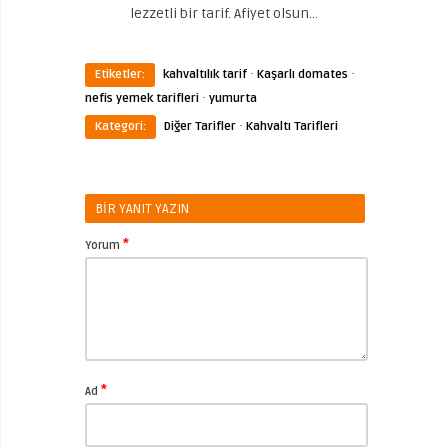
lezzetli bir tarif. Afiyet olsun…
·
·
Etiketler:
kahvaltılık tarif
Kaşarlı domates
·
nefis yemek tarifleri
yumurta
·
Kategori:
Diğer Tarifler
Kahvaltı Tarifleri
BIR YANIT YAZIN
*
Yorum
*
Ad