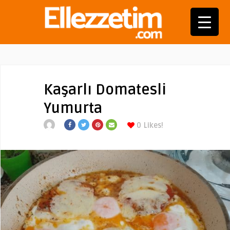
Kaşarlı Domatesli
Yumurta
0
Likes!