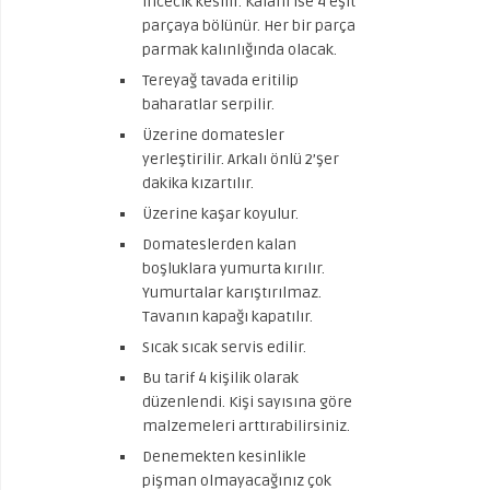
incecik kesilir. Kalanı ise 4 eşit
parçaya bölünür. Her bir parça
parmak kalınlığında olacak.
Tereyağ tavada eritilip
baharatlar serpilir.
Üzerine domatesler
yerleştirilir. Arkalı önlü 2’şer
dakika kızartılır.
Üzerine kaşar koyulur.
Domateslerden kalan
boşluklara yumurta kırılır.
Yumurtalar karıştırılmaz.
Tavanın kapağı kapatılır.
Sıcak sıcak servis edilir.
Bu tarif 4 kişilik olarak
düzenlendi. Kişi sayısına göre
malzemeleri arttırabilirsiniz.
Denemekten kesinlikle
pişman olmayacağınız çok